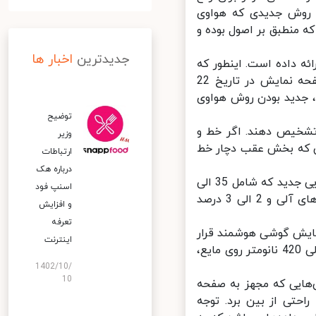
 روش جدیدی که هواوی
 منطبق بر اصول بوده و
جدیدترین
اخبار ها
 داده است. اینطور که
پیداست، حق ثبت روش و تجهیزات از بین بردن خط و خش‌های روی صفحه نمایش در تاریخ 22
شده، جدید بودن روش هواوی
توضیح
تشخیص دهند. اگر خط و
وزیر
 که بخش عقب دچار خط
ارتباطات
درباره هک
پس از تمیز کردن صفحه نمایش و بدنه با روش‌های ذکرشده، ترکیب شیمیایی جدید که شامل 35 الی
اسنپ‌ فود
45 درصد اکریلات، 50 الی 60 درصد رزین اپوکسی، 2 الی 3 درصد پراکسیدهای آلی و 2 الی 3 درصد
و افزایش
تعرفه
ایش گوشی هوشمند قرار
اینترنت
داده خواهد شد تا بتوان به وسیله تابش اشعه فرانبفش با طول موج 320 الی 420 نانومتر روی مایع،
1402/10/
10
ایی که مجهز به صفحه
حتی از بین برد. توجه