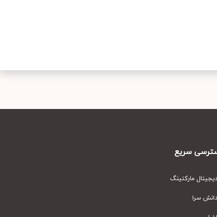
رسی سریع
یتال مارکتینگ
نش سرا