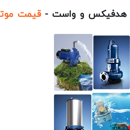
هدفیکس و واست -
قیمت موتو