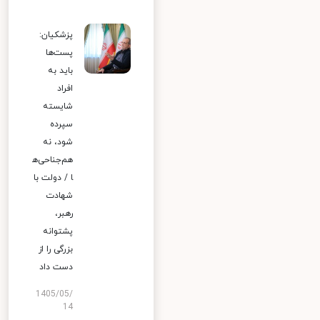
پزشکیان:
پست‌ها
باید به
افراد
شایسته
سپرده
شود، نه
هم‌جناحی‌ه
ا / دولت با
شهادت
رهبر،
پشتوانه
بزرگی را از
دست داد
1405/05/
14