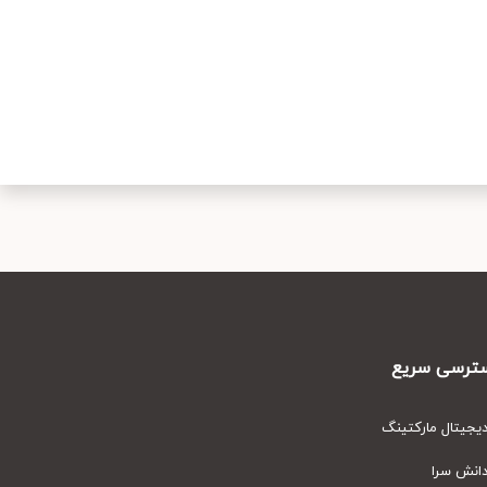
رسی سریع
یتال مارکتینگ
نش سرا