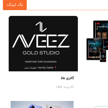
بک لینک
گالری طلا
07 مرداد 1405