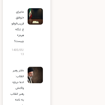
ماجرای
«توافق
قریب‌الوقو
ع تنگه
هرمز»
چیست؟
1405/05/
13
دفتر رهبر
انقلاب:
ادعا درباره
واکنش
رهبر انقلاب
به نامه