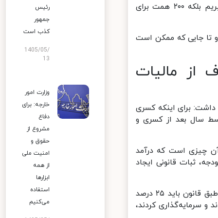
دولت پول کم می‌آورد از بانک قرض می‌گرفت اما ما نه تنها قرض نمی‌گیریم بلکه ۲۰۰ همت برای
رئیس
جمهور
کذب است
 تا جایی که ممکن است
1405/05/
13
یون، معاف از مالیات
وزارت امور
خارجه: برای
داشت: برای اینکه کسری
دفاع
ط سال بعد از کسری و
مشروع از
حقوق و
آن چیزی است که درآمد
امنیت ملی
ه، ثبات قانونی ایجاد
از همه
ابزارها
استفاده
پزشکیان ادامه داد: در ارتباط با مالیات و بنگاه‌هایی که در بورس هستند، طبق قانون باید ۲۵ درصد
می‌کنیم
سب کردند و سرمایه‌گذاری کردند،