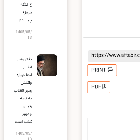
ع تنگه
هرمز»
چیست؟
1405/05/
13
https://www.aftabi
دفتر رهبر
انقلاب:
PRINT
ادعا درباره
واکنش
PDF
رهبر انقلاب
به نامه
رئیس
جمهور
کذب است
1405/05/
13