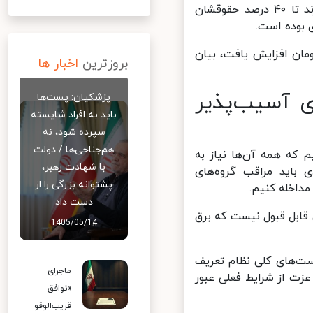
پزشکیان گفت: کسانی که هزینه بیشتری دارند، اهل و عیال بیشتری دارند تا ۴۰ درصد حقوقشان
بوده است.
لیاتی حقوق بگیران از ۱۲ به ۲۴ میلیون تومان افزایش یافت، بیان
بروزترین
اخبار ها
 آسیب‌پذیر
پزشکیان: پست‌ها
باید به افراد شایسته
سپرده شود، نه
هم‌جناحی‌ها / دولت
 که همه آن‌ها نیاز به
با شهادت رهبر،
اید مراقب گروه‌های
پشتوانه بزرگی را از
اخله کنیم.
دست داد
 قابل قبول نیست که برق
1405/05/14
ت‌های کلی نظام تعریف
ماجرای
ت از شرایط فعلی عبور
«توافق
قریب‌الوقو