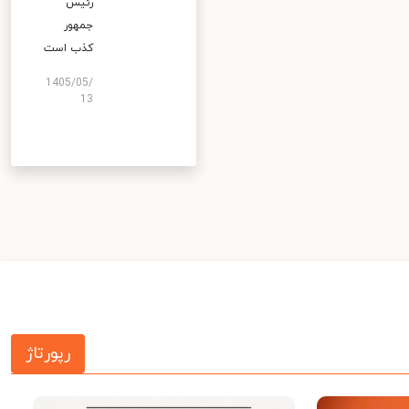
رئیس
جمهور
کذب است
1405/05/
13
رپورتاژ