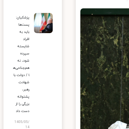
پزشکیان:
پست‌ها
باید به
افراد
شایسته
سپرده
شود، نه
هم‌جناحی‌ه
ا / دولت با
شهادت
رهبر،
پشتوانه
بزرگی را از
دست داد
1405/05/
14