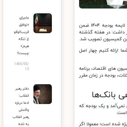
ماجرای
مسعود پزشکیان در جلسه علنی امروز سه شنبه مجلس در دفاع از کلیات لایحه بودجه ۱۴۰۴ ضمن
«توافق
داشت: در هفته گذشته
قریب‌الوقو
ین کمیسیون تصویب شد.
ع تنگه
هرمز»
 ارائه کنیم چهار اصل
چیست؟
1405/05/
ون های اقتصاد، برنامه
13
، بودجه در زمان مقرر
دفتر رهبر
انقلاب:
ادعا درباره
در صندوق نمی‌آمد و یک بودجه که
واکنش
ست.
رهبر انقلاب
ها و بورس توجه ویژه شده است؛ معمولا اگر
به نامه