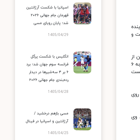
اسپانیا با شکست آرژانتین
قهرمان جام جهانی ۲۰۲۶
شد؛ پایان رویای مسی
ماینده
به روی تشک رفت و
1405/04/29
ین از
انگلیس با شکست پرگل
الجزایر ۹ بر صفر به برتری رسید و در دومین مبارزه نیز برابر کریل میلوف دارنده مدال نقره ۲۰۱۸ جهان از بلغارستان با نتیجه ۶
فرانسه سوم جهان شد؛ برد
 المپیک با نتیجه ۴ بر یک شکست
۶ بر ۴ سه‌شیرها در دیدار
رده‌بندی جام جهانی ۲۰۲۶
1405/04/28
 روی
مسی بازهم درخشید /
د. وی
آرژانتین و اسپانیا در فینال
1405/04/25