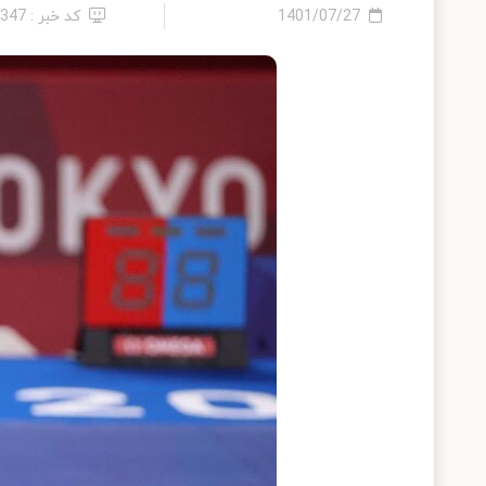
1401/07/27
کد خبر : 8347