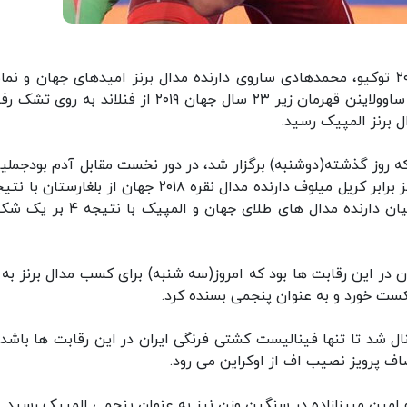
ایسنا: در ادامه رقابت های کشتی فرنگی المپیک ۲۰۲۰ توکیو، محمدهادی ساروی دارنده مدال برنز امیدهای جهان و ن
وزن ۹۷ کیلوگرم ایران در دیدار رده بندی مقابل آروی ساوولاینن قهرمان زیر ۲۳ سال جهان ۲۰۱۹ از فنلاند 
ین در دور مقدماتی وزن ۹۷ کیلوگرم که روز گذشته(دوشنبه) برگزار شد، در دور نخست مقابل آدم بودجمل
بر صفر پیرو شد اما در نیمه نهایی برابر آرتور الکسانیان دارنده مدال های طلای جهان و
 دیگر نماینده ایران در این رقابت ها بود که امروز(سه شنبه) برای کسب مدال برنز به
ی در ۶۷ کیلوگرم راهی فینال شد تا تنها فینالیست کشتی فرنگی ایران در این رقابت ها باش
اف پرویز نصیب اف از اوکراین می رود.