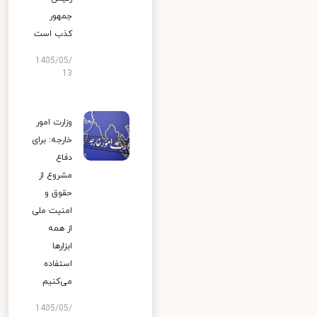
جمهور
کذب است
1405/05/
13
وزارت امور
خارجه: برای
دفاع
مشروع از
حقوق و
امنیت ملی
از همه
ابزارها
استفاده
می‌کنیم
1405/05/