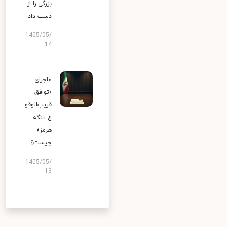
بزرگی را از
دست داد
1405/05/
14
ماجرای
«توافق
قریب‌الوقو
ع تنگه
هرمز»
چیست؟
1405/05/
13