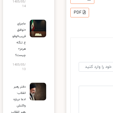
1405/05/
14
PDF
ماجرای
«توافق
قریب‌الوقو
ع تنگه
هرمز»
چیست؟
1405/05/
13
دفتر رهبر
انقلاب:
ادعا درباره
واکنش
رهبر انقلاب