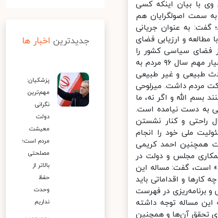
وی با بیان اینکه کسی
ز اصلاحات عبور کرده‌اند چون در انتخابات ۹۸ آنها به سمت اصولگرایان هم
گفت: به عنوان جریانی
مطالعه و ارزیابی فضای
جدیدترین
اخبار ها
 فضای سیاسی کشور را
صادقانه با مردم در میان گذاشت. میرلوحی گفت: در انتخابات پرشور و بسیار مهم سال ۹۶ مردم به
 و به دنبال آن حوادث طبیعی و غیر طبیعی
پزشکیان:
مشارکت مردم داشت. میرلوحی
مهم‌ترین
مشارکت کنند بسم الله و اگر نه، ما
نگرانی
ی به دست نیامده است.
دولت
 راحتی و کنار نشستن
معیشت
ولیت ملی خود را انجام
مردم است؛
ت همچنین احمد کریمی
مصلحتی
کاری مجلس و دولت در
بالاتر از
 است، گفت: مساله این
حفظ
ارها و اقداماتی باید
 برنامه‌ریزی در فهرست
وحدت
 این مساله توجه داشته
نداریم
ی تحقق آن‌ها و همچنین