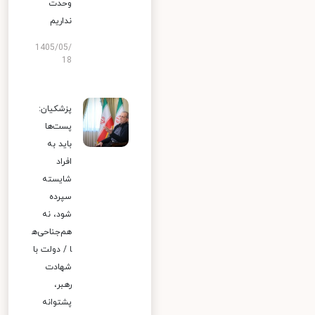
وحدت
نداریم
1405/05/
18
پزشکیان:
پست‌ها
باید به
افراد
شایسته
سپرده
شود، نه
هم‌جناحی‌ه
ا / دولت با
شهادت
رهبر،
پشتوانه