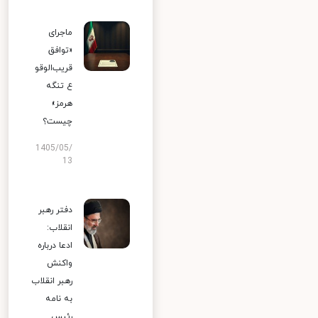
ماجرای
«توافق
قریب‌الوقو
ع تنگه
هرمز»
چیست؟
1405/05/
13
دفتر رهبر
انقلاب:
ادعا درباره
واکنش
رهبر انقلاب
به نامه
رئیس