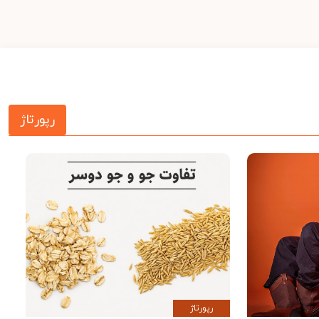
رپورتاژ
رپورتاژ