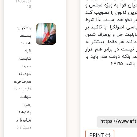
1405/05/
ن قوا به ویژه مجلس و
18
ین قانون را تصویب کند
نخواهد رسید، لذا شرط
 اصولگرا با تاکید بر
پزشکیان:
ابلیت حل و برطرف شدن
پست‌ها
نند هر مقدار بیشتر به
باید به
یست در برابر هم قرار
افراد
بلکه دولت هم باید با
شایسته
۲۷۲۱
سپرده
شود، نه
هم‌جناحی‌ه
ا / دولت با
شهادت
رهبر،
پشتوانه
بزرگی را از
https://www.af
دست داد
PRINT