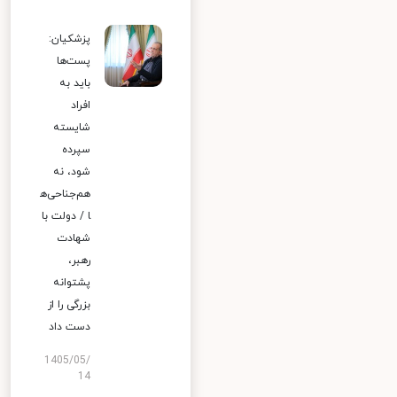
پزشکیان:
پست‌ها
باید به
افراد
شایسته
سپرده
شود، نه
هم‌جناحی‌ه
ا / دولت با
شهادت
رهبر،
پشتوانه
بزرگی را از
دست داد
1405/05/
14