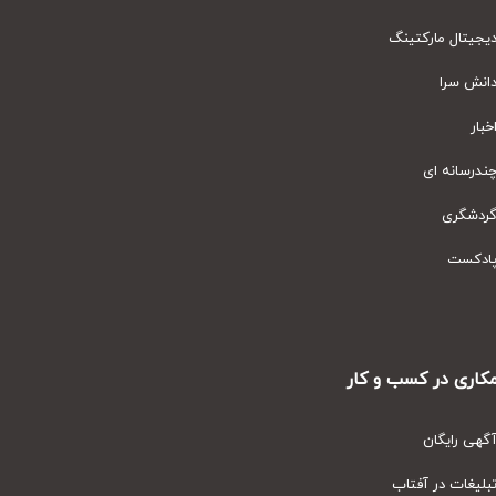
یتال مارکتینگ
نش سرا
ار
رسانه ای
دشگری
دکست
ری در کسب و کار
ی رایگان
یغات در آفتاب