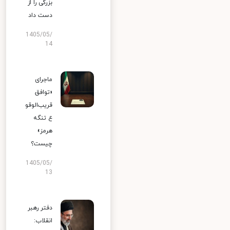
بزرگی را از
دست داد
1405/05/
14
ماجرای
«توافق
قریب‌الوقو
ع تنگه
هرمز»
چیست؟
1405/05/
13
دفتر رهبر
انقلاب: