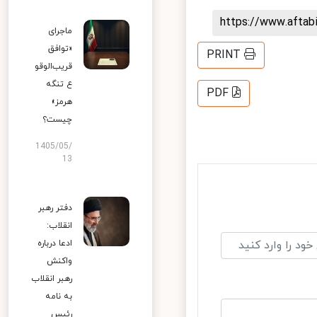
https://www.afta
ماجرای
«توافق
PRINT
قریب‌الوقو
ع تنگه
PDF
هرمز»
چیست؟
1405/05/
13
دفتر رهبر
انقلاب:
ادعا درباره
واکنش
رهبر انقلاب
به نامه
رئیس