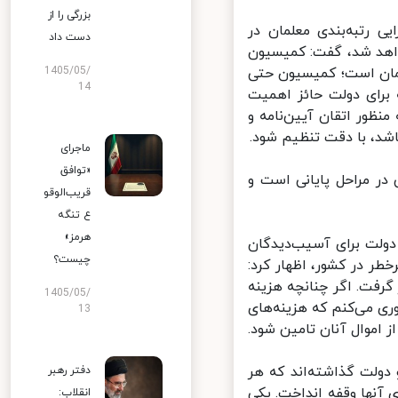
بزرگی را از
رتبه‌بندی معلمان در
دست داد
هد شد، گفت: کمیسیون
مان است؛ کمیسیون حتی
1405/05/
14
برای دولت حائز اهمیت
ظور اتقان آیین‌نامه و
اشد، با دقت تنظیم شود.
ماجرای
«توافق
در مراحل پایانی است و
قریب‌الوقو
ع تنگه
هرمز»
ولت برای آسیب‌دیدگان
چیست؟
طر در کشور، اظهار کرد:
در نظر گرفت. اگر چنانچه هزینه
1405/05/
 می‌کنم که هزینه‌های
13
اموال آنان تامین شود.
ولت گذاشته‌اند که هر
دفتر رهبر
آنها وقفه انداخت. یکی
انقلاب: