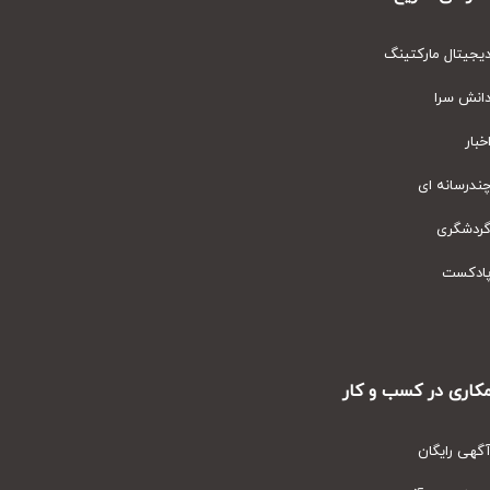
یتال مارکتینگ
نش سرا
ار
رسانه ای
دشگری
دکست
ری در کسب و کار
ی رایگان