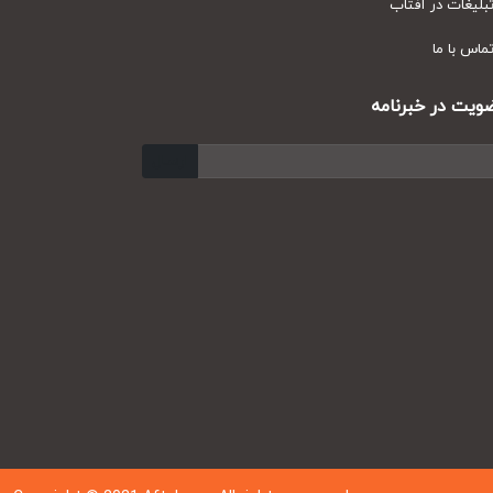
یغات در آفتاب
س با ما
ت در خبرنامه
ارسال