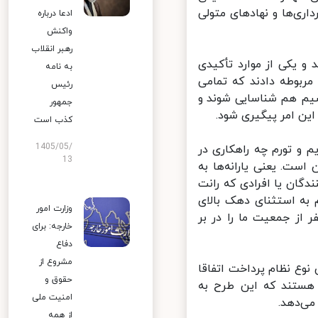
‌ها و نهادهای متولی
ادعا درباره
واکنش
رهبر انقلاب
 یکی از موارد تأکیدی
به نامه
ربوطه دادند که تمامی
رئیس
م هم شناسایی شوند و
جمهور
ن امر پیگیری شود.
کذب است
1405/05/
و تورم چه راهکاری در
13
است. یعنی یارانه‌ها به
گان یا افرادی که رانت
به استثنای دهک بالای
وزارت امور
ص پیدا کند که نزدیک به ۸۰ میلیون نفر از جمعیت ما را در بر
خارجه: برای
دفاع
مشروع از
وع نظام پرداخت اتفاقا
حقوق و
ستند که این طرح به
امنیت ملی
‌دهد.
از همه