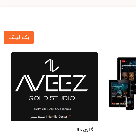
بک لینک
گالری طلا