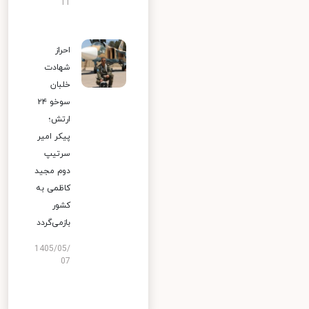
11
احراز
شهادت
خلبان
سوخو ۲۴
ارتش؛
پیکر امیر
سرتیپ
دوم مجید
کاظمی به
کشور
بازمی‌گردد
1405/05/
07