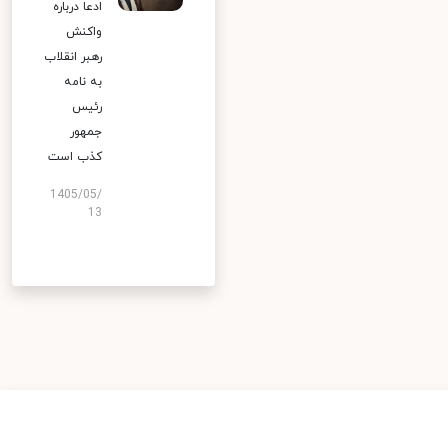
ادعا درباره
واکنش
رهبر انقلاب
به نامه
رئیس
جمهور
کذب است
1405/05/
13