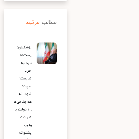
مطالب
مرتبط
پزشکیان:
پست‌ها
باید به
افراد
شایسته
سپرده
شود، نه
هم‌جناحی‌ه
ا / دولت با
شهادت
رهبر،
پشتوانه