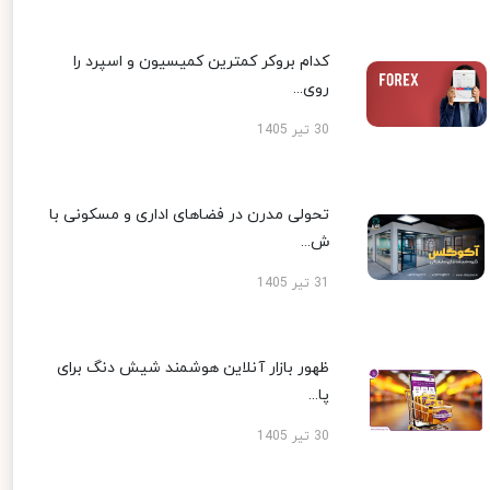
کدام بروکر کمترین کمیسیون و اسپرد را
روی...
30 تیر 1405
تحولی مدرن در فضاهای اداری و مسکونی با
ش...
31 تیر 1405
ظهور بازار آنلاین هوشمند شیش دنگ برای
پا...
30 تیر 1405