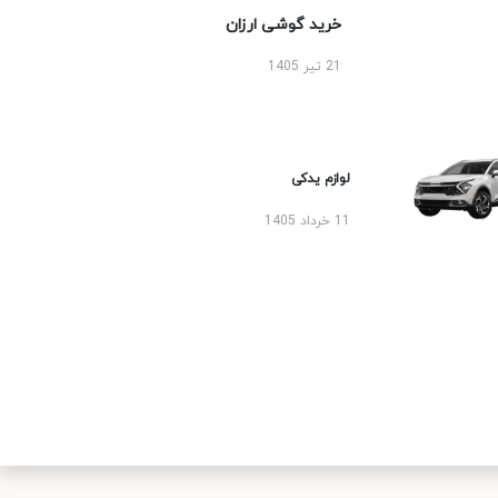
خرید گوشی ارزان
21 تیر 1405
لوازم یدکی
11 خرداد 1405