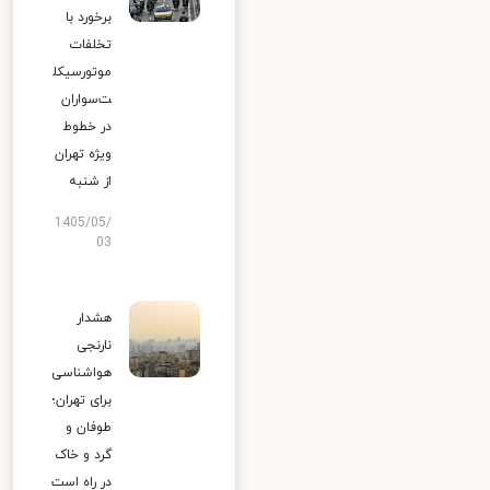
برخورد با
تخلفات
موتورسیکل
ت‌سواران
در خطوط
ویژه تهران
از شنبه
1405/05/
03
هشدار
نارنجی
هواشناسی
برای تهران؛
طوفان و
گرد و خاک
در راه است