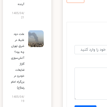
آینده
1405/04/
21
علت دود
غلیظ در
شرق تهران
چه بود؟
آتش‌سوزی
گاراژ
ضایعات
خودرو در
بزرگراه امام
رضا(ع)
1405/04/
19