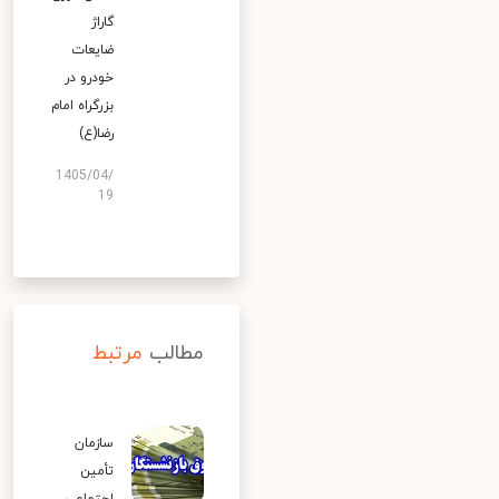
گاراژ
ضایعات
خودرو در
بزرگراه امام
رضا(ع)
1405/04/
19
مطالب
مرتبط
سازمان
تأمین