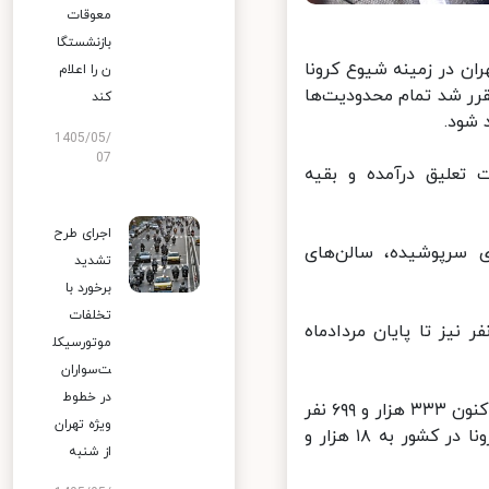
معوقات
بازنشستگا
 در زمینه شیوع کرونا
ن را اعلام
رر شد تمام محدودیت‌ها
کند
شود.
1405/05/
07
تعلیق درآمده و بقیه
اجرای طرح
سرپوشیده، سالن‌های
تشدید
برخورد با
تخلفات
سنی بندپی» ممنوعیت برگزاری مراسم و اجتماعات بالای ۱۰ نفر نیز تا پایان مردادماه
موتورسیکل
ت‌سواران
در خطوط
به گزارش ایرنا به نقل از سخنگوی وزارت بهداشت، درمان و آموزش پزشکی تاکنون ۳۳۳ هزار و ۶۹۹ نفر
ویژه تهران
در کشور به طور قطعی به ویروس کرونا مبتلا شده و تعداد جان‌باختگان کرونا در کشور به ۱۸ هزار و
از شنبه