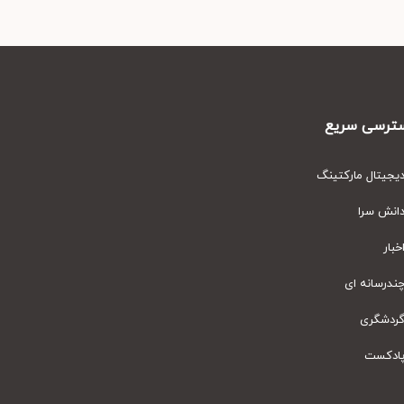
رسی سریع
یتال مارکتینگ
نش سرا
ار
رسانه ای
دشگری
دکست