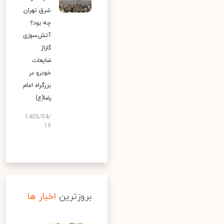
شرق تهران
چه بود؟
آتش‌سوزی
گاراژ
ضایعات
خودرو در
بزرگراه امام
رضا(ع)
1405/04/
19
بروزترین
اخبار ها