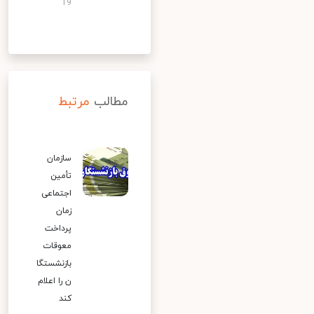
19
مطالب
مرتبط
سازمان
تأمین
اجتماعی
زمان
پرداخت
معوقات
بازنشستگا
ن را اعلام
کند