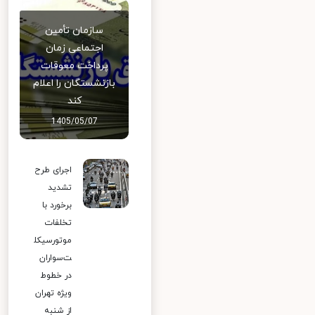
سازمان تأمین
اجتماعی زمان
پرداخت معوقات
بازنشستگان را اعلام
کند
1405/05/07
اجرای طرح
تشدید
برخورد با
تخلفات
موتورسیکل
ت‌سواران
در خطوط
ویژه تهران
از شنبه