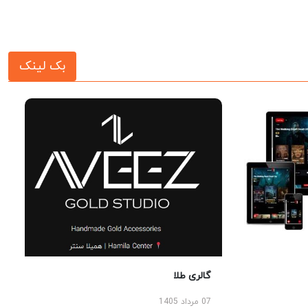
بک لینک
گالری طلا
07 مرداد 1405