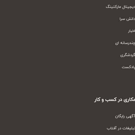
یتال مارکتینگ
نش سرا
ار
رسانه ای
دشگری
دکست
ری در کسب و کار
ی رایگان
یغات در آفتاب