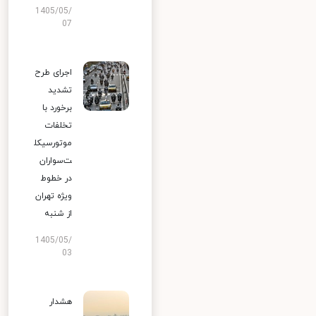
1405/05/
07
اجرای طرح
تشدید
برخورد با
تخلفات
موتورسیکل
ت‌سواران
در خطوط
ویژه تهران
از شنبه
1405/05/
03
هشدار