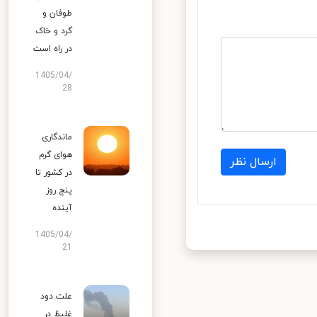
طوفان و
گرد و خاک
در راه است
1405/04/
28
ماندگاری
هوای گرم
ارسال نظر
در کشور تا
پنج روز
آینده
1405/04/
21
علت دود
غلیظ در