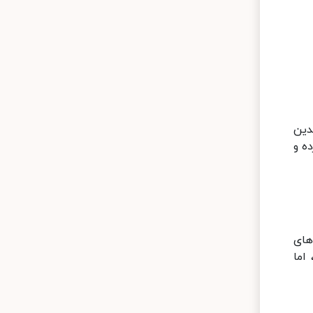
دین
ه و
ت. هندزفری‌های
ی‌شوند، اما