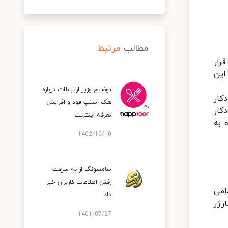
مطالب
مرتبط
رار
این
توضیح وزیر ارتباطات درباره
کار
هک اسنپ‌ فود و افزایش
کار
تعرفه اینترنت
 نیز، دستگاه به
1402/10/10
سامسونگ از به سرقت
رفتن اطلاعات کاربران خبر
مامی
داد
رژر
1401/07/27