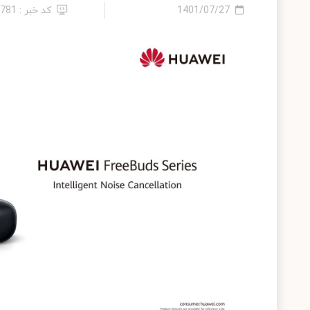
1401/07/27
کد خبر : 5781