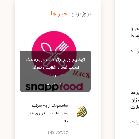
بروزترین
اخبار ها
ی‌بل صدای مزاحم را
وسط
 به
توضیح وزیر ارتباطات درباره هک
اسنپ‌ فود و افزایش تعرفه
اینترنت
1402/10/10
‌ها
Bas) و «تریبل» (Trible) را به میزان
سامسونگ از به سرقت
لات
رفتن اطلاعات کاربران خبر
یات
داد
1401/07/27