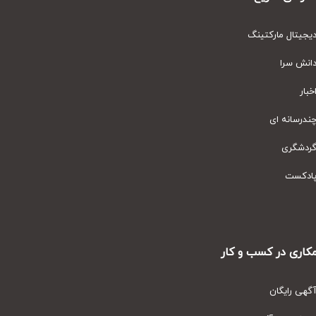
یتال مارکتینگ
نش سرا
ار
رسانه ای
دشگری
دکست
ری در کسب و کار
ی رایگان