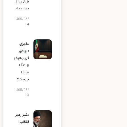
بزرگی را از
دست داد
1405/05/
14
ماجرای
«توافق
قریب‌الوقو
ع تنگه
هرمز»
چیست؟
1405/05/
13
دفتر رهبر
انقلاب: