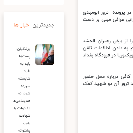
 پرونده ترور ابومهدی
ی عراقی مبنی بر دست
جدیدترین
اخبار ها
از برخی رهبران الحشد
ه دادن اطلاعات تلفن
پزشکیان:
وریا در فرودگاه بغداد
پست‌ها
باید به
افراد
افی درباره محل حضور
شایسته
 ترور آن دو شهید کمک
سپرده
شود، نه
هم‌جناحی‌ه
ا / دولت با
شهادت
رهبر،
پشتوانه