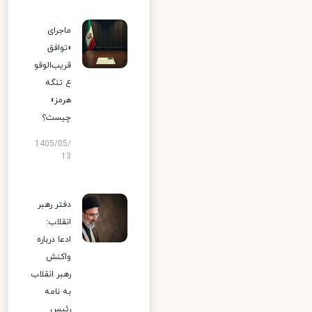
ماجرای
«توافق
قریب‌الوقو
ع تنگه
هرمز»
چیست؟
1405/05/
13
دفتر رهبر
انقلاب:
ادعا درباره
واکنش
رهبر انقلاب
به نامه
رئیس