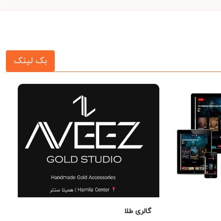
بک لینک
گالری طلا