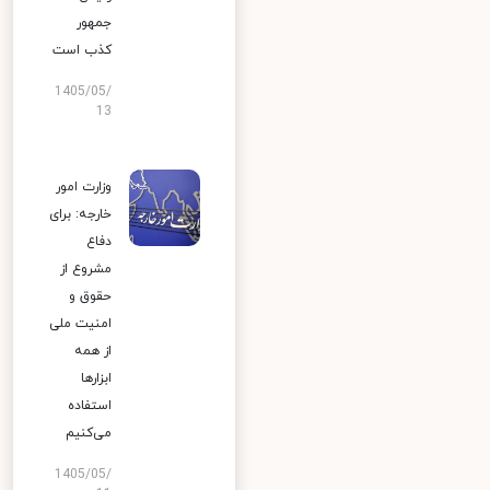
جمهور
کذب است
1405/05/
13
وزارت امور
خارجه: برای
دفاع
مشروع از
حقوق و
امنیت ملی
از همه
ابزارها
استفاده
می‌کنیم
1405/05/