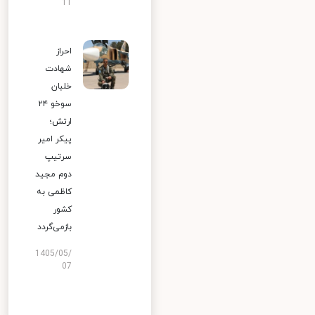
11
احراز
شهادت
خلبان
سوخو ۲۴
ارتش؛
پیکر امیر
سرتیپ
دوم مجید
کاظمی به
کشور
بازمی‌گردد
1405/05/
07