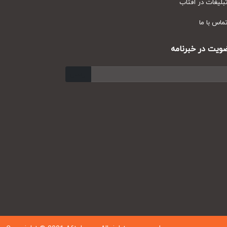
یغات در آفتاب
س با ما
ت در خبرنامه
ارسال