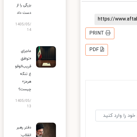
بزرگی را از
دست داد
https://www.aft
1405/05/
14
PRINT
PDF
ماجرای
«توافق
قریب‌الوقو
ع تنگه
هرمز»
چیست؟
1405/05/
13
دفتر رهبر
انقلاب: