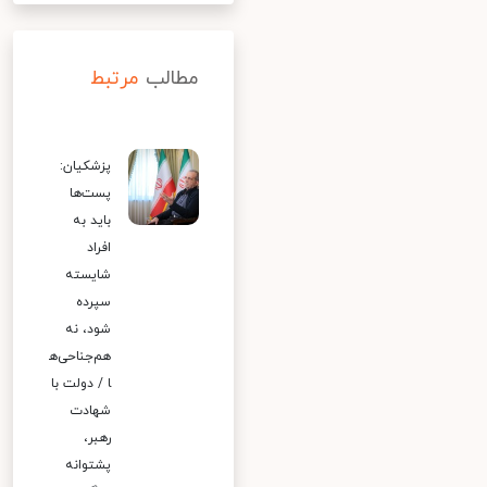
مطالب
مرتبط
پزشکیان:
پست‌ها
باید به
افراد
شایسته
سپرده
شود، نه
هم‌جناحی‌ه
ا / دولت با
شهادت
رهبر،
پشتوانه