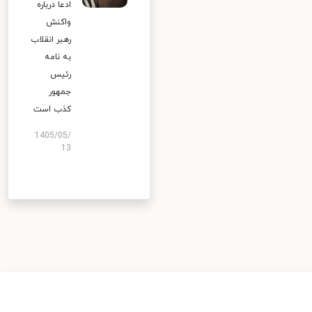
ادعا درباره
واکنش
رهبر انقلاب
به نامه
رئیس
جمهور
کذب است
1405/05/
13