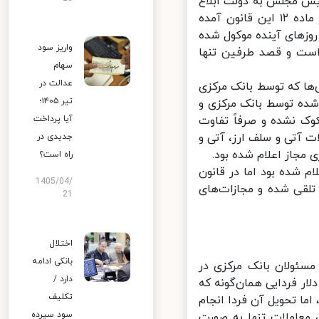
یس مجلس به دولت ابلاغ
شده است، معاملات فردایی ارز غیرقانونی و در حکم قاچاق خواهد بود. در ماده ۱۲ این قانون آمده
روزهای آینده موکول شده
واریز سود
است و قصد طرفین تنها
سهام
عدالت در
ا که توسط بانک مرکزی
تیر ۱۴۰۵؛
شده توسط بانک مرکزی و
وک نشده و صرفاً تفاوت
آیا پرداخت
آتی و سلف ارز، آتی و
جدیدی در
از اعلام شده بود.
راه است؟
شده بود اما در قانون
1405/04/
لقی شده و مجازات‌های
21
اختلال
بانکی ادامه
سئولان بانک مرکزی در
دارد /
ر فردایی همان‌گونه که
تکلیف
 تحویل آن فردا انجام
سود سپرده
 معاملات تنها به صورت