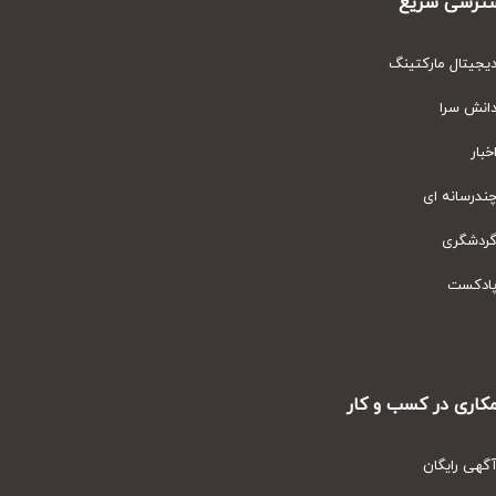
رسی سریع
یتال مارکتینگ
نش سرا
ار
رسانه ای
دشگری
دکست
ری در کسب و کار
ی رایگان