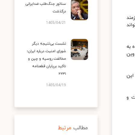
سناتور جنگ‌طلب ضدایرانی
درگذشت
مند
1405/04/21
اند
نشست بی‌نتیجه دیگر
 به
شورای امنیت درباره ایران؛
وین
مخالفت روسیه و چین و
تاکید برپایان قطعنامه
۲۲۳۱
این
1405/04/19
ت و
مطالب
مرتبط