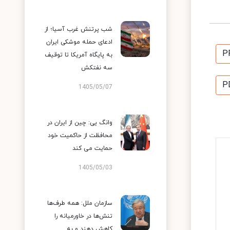
شب پرتنش غرب آسیا؛ از
ادعای حمله موشکی ایران
P
به پایگاه آمریکا تا توقیف
سه نفتکش
P
1405/05/07
وانگ یی: چین از ایران در
محافظت از حاکمیت خود
حمایت می کند
1405/05/03
سازمان ملل: همه طرف‌ها
تنش‌ها در خاورمیانه را
کاهش دهند و به