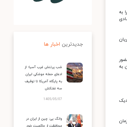
 به
ادی
یان
جدیدترین
اخبار ها
ضور
 به
شب پرتنش غرب آسیا؛ از
ادعای حمله موشکی ایران
به پایگاه آمریکا تا توقیف
سه نفتکش
1405/05/07
دیک
وانگ یی: چین از ایران در
زود: زمان
محافظت از حاکمیت خود