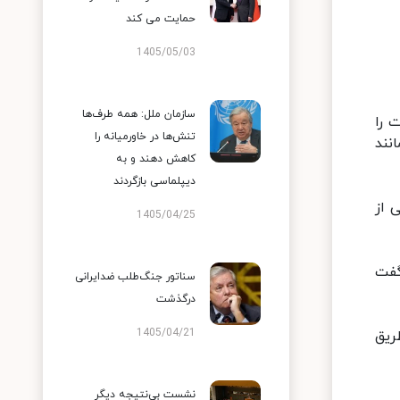
حمایت می کند
1405/05/03
سازمان ملل: همه طرف‌ها
 را
تنش‌ها در خاورمیانه را
نند
کاهش دهند و به
دیپلماسی بازگردند
 از
1405/04/25
فت‌
سناتور جنگ‌طلب ضدایرانی
درگذشت
1405/04/21
ریق
نشست بی‌نتیجه دیگر