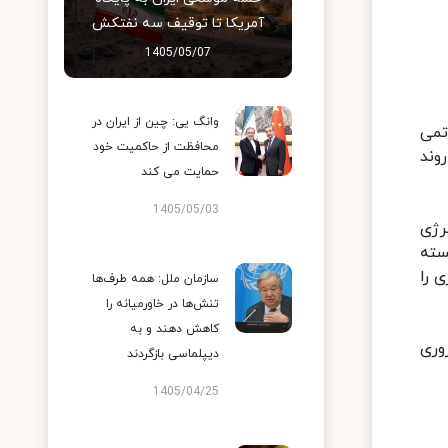
آمریکا تا توقیف سه نفتکش
1405/05/07
وانگ یی: چین از ایران در
تمی
محافظت از حاکمیت خود
وند
حمایت می کند
1405/05/03
رژی
سته
ی را
سازمان ملل: همه طرف‌ها
تنش‌ها در خاورمیانه را
کاهش دهند و به
 علیه ایران را ضروری
دیپلماسی بازگردند
1405/04/25