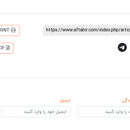
https://www.aftabir.com/index.php/art
RINT
DF
دگی
ایمیل