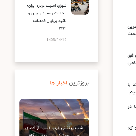
شورای امنیت درباره ایران؛
مخالفت روسیه و چین و
تاکید برپایان قطعنامه
ربی
۲۲۳۱
سمت
1405/04/19
افق
امی
بروزترین
اخبار ها
 با
یم.
 در
 که
شب پرتنش غرب آسیا؛ از ادعای
حمله موشکی ایران به پایگاه