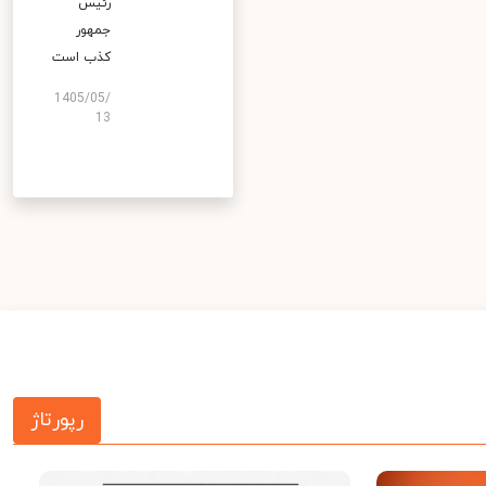
رئیس
جمهور
کذب است
1405/05/
13
رپورتاژ