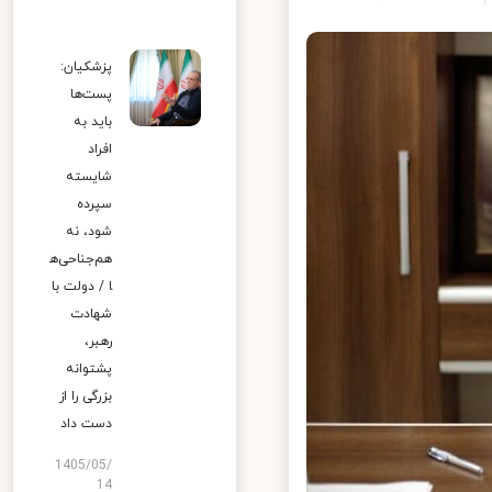
پزشکیان:
پست‌ها
باید به
افراد
شایسته
سپرده
شود، نه
هم‌جناحی‌ه
ا / دولت با
شهادت
رهبر،
پشتوانه
بزرگی را از
دست داد
1405/05/
14