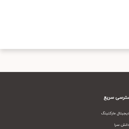
رسی سریع
یتال مارکتینگ
نش سرا