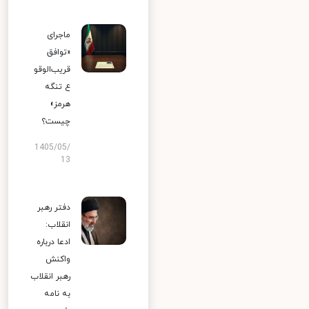
ماجرای
«توافق
قریب‌الوقو
ع تنگه
هرمز»
چیست؟
1405/05/
13
دفتر رهبر
انقلاب:
ادعا درباره
واکنش
رهبر انقلاب
به نامه