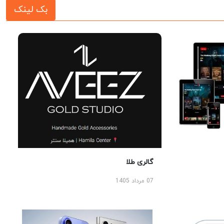
بک لینک
گالری طلا
07 مرداد 1405