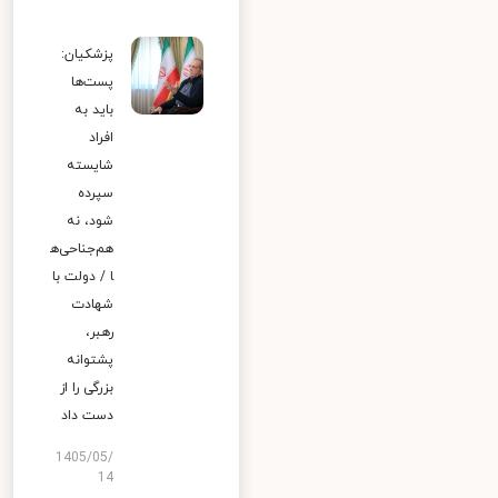
پزشکیان:
پست‌ها
باید به
افراد
شایسته
سپرده
شود، نه
هم‌جناحی‌ه
ا / دولت با
شهادت
رهبر،
پشتوانه
بزرگی را از
دست داد
1405/05/
14