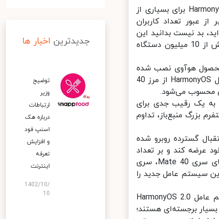
اخیراً هواوی دومین نسخه از سیستم عامل اختصاصی خود را به نام HarmonyOS 2 برای بسیاری از
ز عبور تعداد کاربران
رده‌اید، بد نیست بدانید این
جدیدترین
اخبار ها
سیستم عامل توانسته بود ظرف تنها یک هفته از زمان رونمایی بر روی بیش از 10 میلیون دستگاه
HarmonyO بر روی بیش از 25 میلیون محصول هوآوی نصب شده
بود. اکنون نیز هوآوی خبر از عبور تعداد دستگاه‌های مجهز به سیستم عامل HarmonyOS از مرز 40
توضیح
محسوب می‌شود.
وزیر
ال تبدیل شدن به یک رقیب جدی برای
ارتباطات
تفرم بزرگ منبع‌باز، تداوم
درباره هک
اسنپ‌ فود
ع‌باز کردن پلتفرم HarmonyOS که با استقبال گسترده روبرو شده
و افزایش
 عرضه کند و بر تعداد
تعرفه
کاربران آن به شدت افزوده شود. در این مرحله مدل‌های همچون گوشی‌های سری Mate 40، سری
اینترنت
هایی هستند که این سیستم عامل جدید را
1402/10/
10
هفته گذشته نیز هواوی گوشی‌های پرچم‌دار P50 و P50 Pro را با سیستم عامل HarmonyOS 2.0
یار برجسته‌ای هستند؛