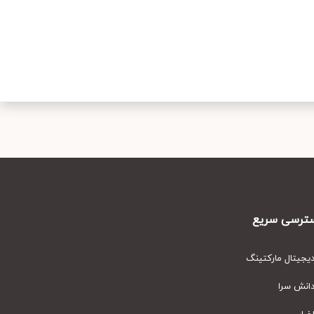
رسی سریع
یتال مارکتینگ
نش سرا