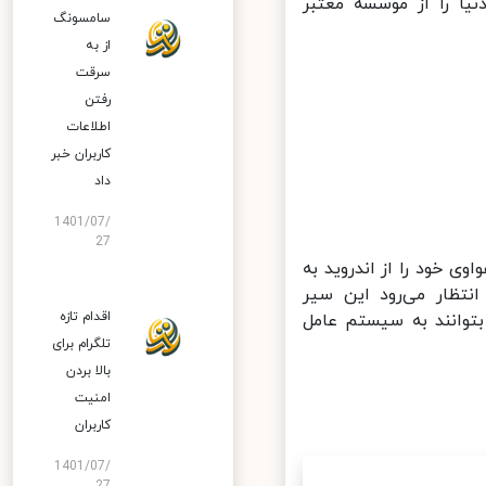
یل در دنیا را از موسسه معتبر
سامسونگ
از به
سرقت
رفتن
اطلاعات
کاربران خبر
داد
1401/07/
27
ر ثانیه 8 کاربر محصولات هواوی خود را از اندروید به
تظار می‌رود این سیر
اقدام تازه
وانند به سیستم عامل
تلگرام برای
بالا بردن
امنیت
کاربران
1401/07/