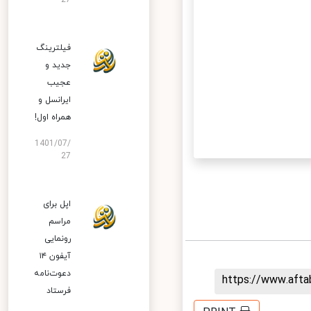
27
فیلترینگ
جدید و
عجیب
ایرانسل و
همراه اول!
1401/07/
27
اپل برای
مراسم
رونمایی
آیفون ۱۴
دعوت‌نامه
https://www.aft
فرستاد