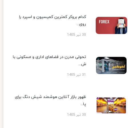
کدام بروکر کمترین کمیسیون و اسپرد را
روی...
30 تیر 1405
تحولی مدرن در فضاهای اداری و مسکونی با
ش...
31 تیر 1405
ظهور بازار آنلاین هوشمند شیش دنگ برای
پا...
30 تیر 1405