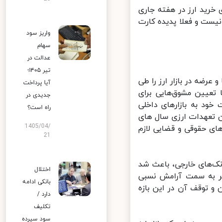
رید ارز در هفته جاری
ست و فعلا پدیده کارت
واریز سود
سهام
عدالت در
تیر ۱۴۰۵؛
رضه در بازار ارز را طی
آیا پرداخت
زی با تعیین مشوق‌هایی برای
جدیدی در
ود به بازارهای داخلی
راه است؟
 تیر نسبت به بازگرداندن تعهدات ارزی سال های
1405/04/
ای حقوقی و قضایی لازم
21
ک‌های خارجی، باعث شد
اختلال
یر به سمت آرامش نسبی
بانکی ادامه
ود ۲۵ هزار تومان به حدود ۲۰ هزار تومان و توقف آن در این بازه
دارد /
تکلیف
سود سپرده