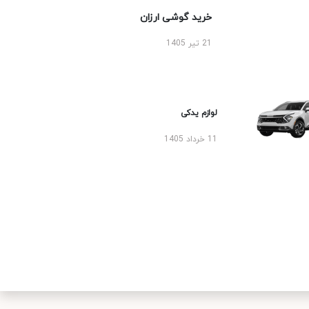
خرید گوشی ارزان
21 تیر 1405
لوازم یدکی
11 خرداد 1405