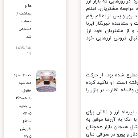
ر روزهایی که بازار ارز
ها و
مراجعه مشتریان، اعلام
برداشت از
روز و پس از اعلام رقم
حساب
 مشاهده خبرنگار ایرنا
مشخص
از مشتریان خود ارز
شد
ال فروش ارزهایی خود
1405/04/
19
رح شده بود، از حرکت
اصلاح نحوه
ته است. او تاکید کرده
محاسبه
فه نظارت بر بازار را
حقوق
بازنشستگا
ن جدید
رماه ارز و تلاش برای
۱۴۰۵؛
تکا به آن‌ها موفق به
حداقل
رل هیجان بازار همچنان
افزایش
ر و یورو در صرافی های
۲۷.۵