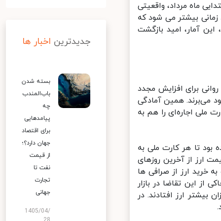
ز حاصل از صادرات به سامانه نیما تنها طی ۱۰ روز ابتدایی ماه مرداد، واقعیتی
مانی بیشتر می شود که
ین آمار، امید بازگشت
جدیدترین
اخبار ها
بسته شدن
وانی برای افزایش مجدد
باب‌المندب
 می‌برند. همین آمادگی
چه
ملی اجاره‌ای را هم به
پیامدهایی
برای اقتصاد
جهان دارد؟؛
بود تا هر کارت ملی به
از قیمت
ا پس از کاهش قیمت ارز از آخرین روزهای
نفت تا
 خرید ارز از صرافی ها
تجارت
ز این تقاضا در بازار
جهانی
بیشتر ارز افتادند. در
1405/04/
28