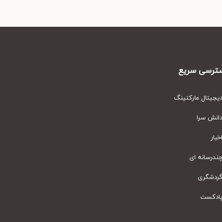
رسی سریع
یتال مارکتینگ
نش سرا
ار
رسانه ای
دشگری
دکست