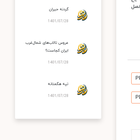
فصل
گردنه حیران
1401/07/28
عروس تالاب‌های شمال‌غرب
ایران کجاست؟
1401/07/28
P
تپه هگمتانه
1401/07/28
P