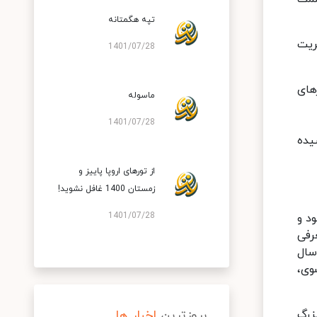
تپه هگمتانه
ریت
1401/07/28
های
ماسوله
1401/07/28
شیده
از تورهای اروپا پاییز و
زمستان 1400 غافل نشوید!
1401/07/28
ه بود و
عرفی
سال
وی،
زرگ
بروزترین
اخبار ها