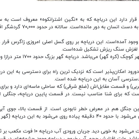
قرار دارد این دریاچه که به «نگین اشترانکوه» معروف است به 
نداشتن راه ماشین رو تا حد زیادی از خرابی و آلودگی به دست انسان به دور مانده‌است. سا
ه وجود آمده‌است. این دریاچه بر روی گسل اصلی امروزی زاگرس قرار دا
مین لغزش سنگ ریزش تشکیل شده‌است.
ورود امکان‌پذیر است که نزدیک ترین راه برای دسترسی به این دری
ث دسترسی آسان به این دریاچه شده است.
ی) و قسمت مقابل‌اش (ضلع شرقی) که ساحلی ماسه‌ای دارد و برای 
ت که برای شنا مناسب نیست. در قسمت پایین دریاچه، جنگلی ان
این جنگل هم در معرض خطر نابودی است. از قسمت بالا، جوی آبی
دریاچه می‌ریزد که ادامه آن به دریاچه‌ای دیگر منتهی می‌شود. با حدود ۴۰ دقیقه پیاده روی می‌شود به این دریاچه
عمق آن کم است و ماهیان کف دریاچه را با کمی دقت می‌شود به خوبی دید. جریان ورودی آب دریاچ
ت مکعب بر ثانیه می‌باشد. علت افزایش حجم آب خروجی دریاچه وجود چشمه‌های در 