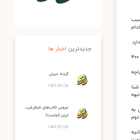
سبب
لانه در حدود ۷۰٬۰۰۰ گردشگر اقدام
رد.
جدیدترین
اخبار ها
گهر شامل ۲ بخش به نام‌های گهر بزرگ (کله گهر) و گهر کوچک (کره گهر) می‌باشد. دریاچه گهر بزرگ حدود ۱۷۰۰ متر درازا و ۴۰۰
اچه
گردنه حیران
1401/07/28
شنا
بوه
عروس تالاب‌های شمال‌غرب
 به
ایران کجاست؟
 (گهر دوم
1401/07/28
ه ۱۰ فوت مکعب بر ثانیه
قسمت