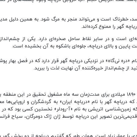
‌رسد، خطرناک است و می‌تواند منجر به مرگ شود. به همین دلیل مدی
چه گهر را ممنوع کرده‌اند.
ای است و در سایر نقاط ساحل صخره‌ای دارد. یکی از چشم‌انداز
ت پایین و بالای دریاچه، جلوه‌ای باشکوه به آن بخشیده‌ است.
نام «دره نی‌گاه» در نزدیکی دریاچه گهر قرار دارد که در فصل بهار پو
د از چشم‌انداز خیره‌کننده‌ آن نهایت لذت را ببرید.
بانویی انگلیسی به نام «ایزابلا لوسی بیشاپ» در سال ۱۸۹۰ میلادی برای مدت‌زمان سه ماه مشغول تحقیق در این منطق
بود که دریاچه گهر با نام «دریاچه ایران» به گردشگران و اروپایی‌ها م
 که زمین‌شناسی اتریشی به نام «آ-رودلر» نخستین کسی بود که در 
ه قدیمی‌ترین تصویر این دریاچه توسط ژان ژاک دومرگان، سیاح فرانس
ی با عمق زیاد است. همان طور که گفتیم دریاچه از دو بخش گهر ب