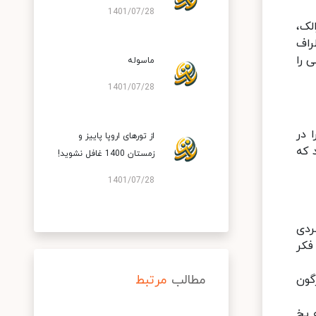
1401/07/28
لک،
راف
 را
ماسوله
1401/07/28
 در
از تورهای اروپا پاییز و
 که
زمستان 1400 غافل نشوید!
1401/07/28
ردی
فکر
مطالب
مرتبط
گون
 یخ