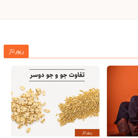
رپورتاژ
رپورتاژ