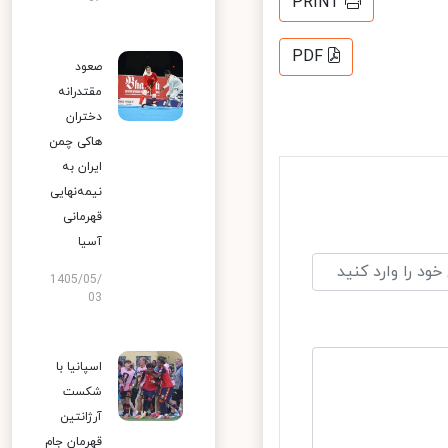
PRINT
PDF
صعود
مقتدرانه
دختران
هاکی چمن
ایران به
نیمه‌نهایی
قهرمانی
آسیا
1405/05/
03
اسپانیا با
شکست
آرژانتین
قهرمان جام