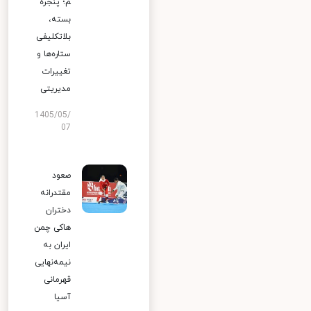
م؛ پنجره
بسته،
بلاتکلیفی
ستاره‌ها و
تغییرات
مدیریتی
1405/05/
07
صعود
مقتدرانه
دختران
هاکی چمن
ایران به
نیمه‌نهایی
قهرمانی
آسیا