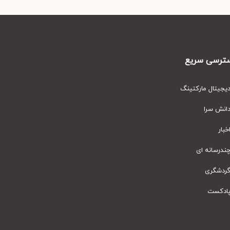
رسی سریع
یتال مارکتینگ
نش سرا
ار
رسانه ای
دشگری
دکست