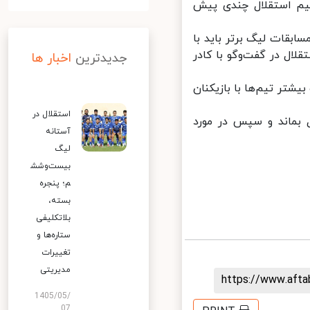
م استقلال چندی پیش
بقات لیگ برتر باید با
ال در گفت‌وگو با کادر
جدیدترین
اخبار ها
تر تیم‌ها با بازیکنان
استقلال در
ماند و سپس در مورد
آستانه
لیگ
بیست‌وشش
م؛ پنجره
بسته،
بلاتکلیفی
ستاره‌ها و
تغییرات
مدیریتی
https://www.aft
1405/05/
07