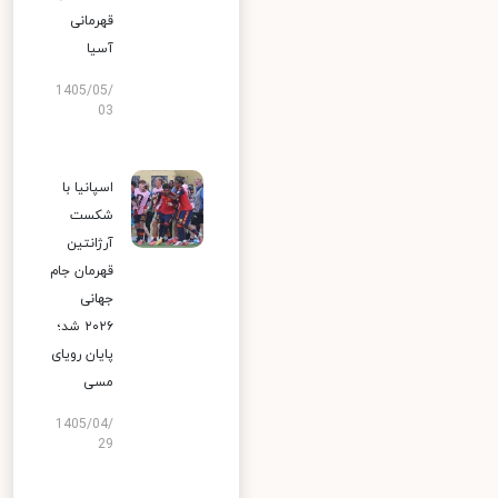
قهرمانی
آسیا
1405/05/
03
اسپانیا با
شکست
آرژانتین
قهرمان جام
جهانی
۲۰۲۶ شد؛
پایان رویای
مسی
1405/04/
29