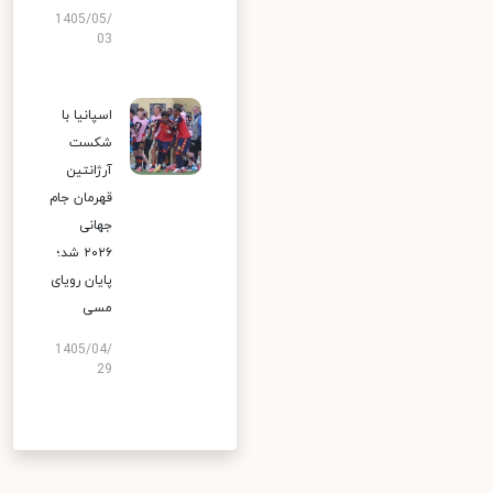
1405/05/
03
اسپانیا با
شکست
آرژانتین
قهرمان جام
جهانی
۲۰۲۶ شد؛
پایان رویای
مسی
1405/04/
29