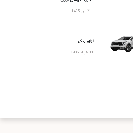
خرید گوشی ارزان
21 تیر 1405
لوازم یدکی
11 خرداد 1405