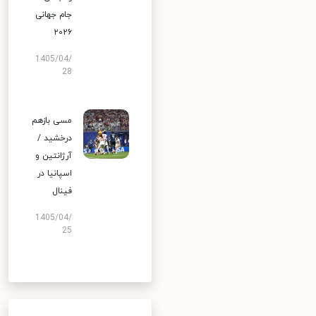
جام جهانی
۲۰۲۶
1405/04/
28
مسی بازهم
درخشید /
آرژانتین و
اسپانیا در
فینال
1405/04/
25