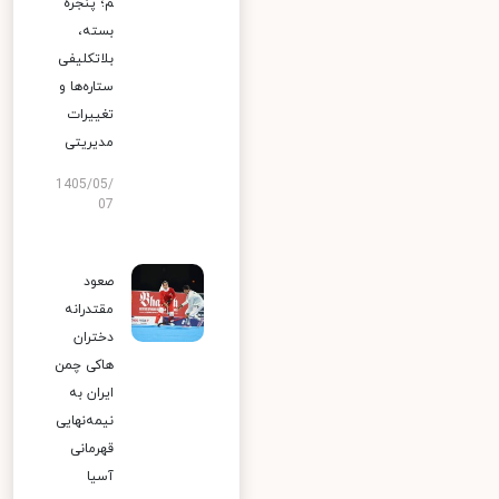
م؛ پنجره
بسته،
بلاتکلیفی
ستاره‌ها و
تغییرات
مدیریتی
1405/05/
07
صعود
مقتدرانه
دختران
هاکی چمن
ایران به
نیمه‌نهایی
قهرمانی
آسیا