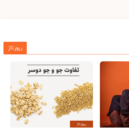
رپورتاژ
رپورتاژ