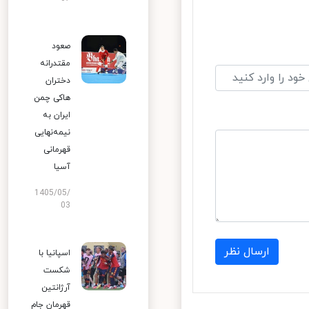
صعود
مقتدرانه
دختران
هاکی چمن
ایران به
نیمه‌نهایی
قهرمانی
آسیا
1405/05/
03
ارسال نظر
اسپانیا با
شکست
آرژانتین
قهرمان جام