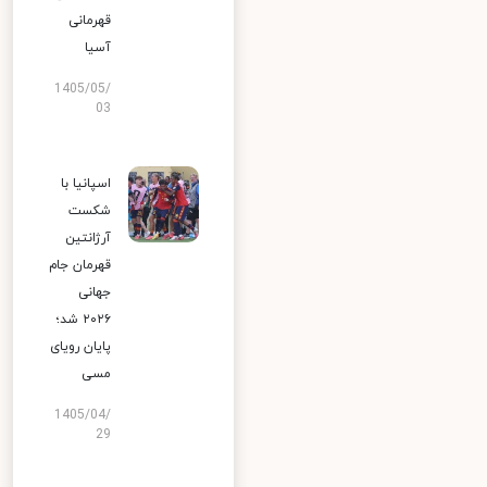
قهرمانی
آسیا
1405/05/
03
اسپانیا با
شکست
آرژانتین
قهرمان جام
جهانی
۲۰۲۶ شد؛
پایان رویای
مسی
1405/04/
29