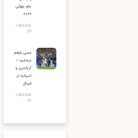
جام جهانی
۲۰۲۶
1405/04/
28
مسی بازهم
درخشید /
آرژانتین و
اسپانیا در
فینال
1405/04/
25