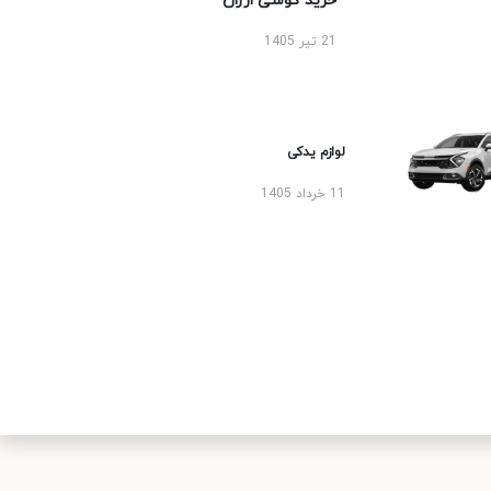
خرید گوشی ارزان
21 تیر 1405
لوازم یدکی
11 خرداد 1405