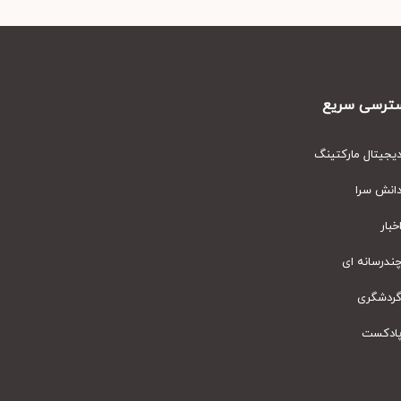
رسی سریع
یتال مارکتینگ
نش سرا
ار
رسانه ای
دشگری
دکست