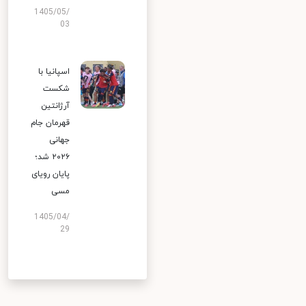
1405/05/
03
اسپانیا با
شکست
آرژانتین
قهرمان جام
جهانی
۲۰۲۶ شد؛
پایان رویای
مسی
1405/04/
29