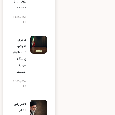
بزرگی را از
دست داد
1405/05/
14
ماجرای
«توافق
قریب‌الوقو
ع تنگه
هرمز»
چیست؟
1405/05/
13
دفتر رهبر
انقلاب: