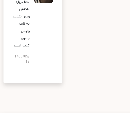
ادعا درباره
واکنش
رهبر انقلاب
به نامه
رئیس
جمهور
کذب است
1405/05/
13