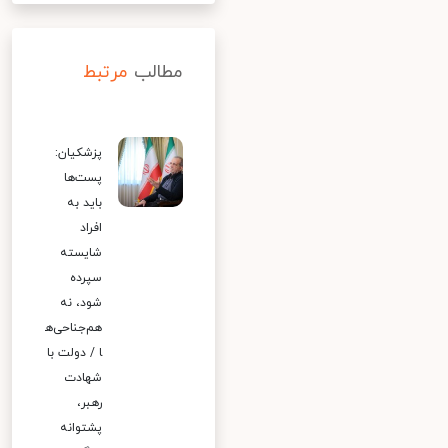
مطالب
مرتبط
پزشکیان:
پست‌ها
باید به
افراد
شایسته
سپرده
شود، نه
هم‌جناحی‌ه
ا / دولت با
شهادت
رهبر،
پشتوانه