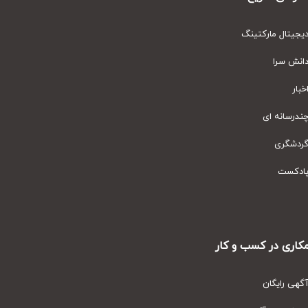
یتال مارکتینگ
نش سرا
ار
رسانه ای
دشگری
دکست
ری در کسب و کار
ی رایگان