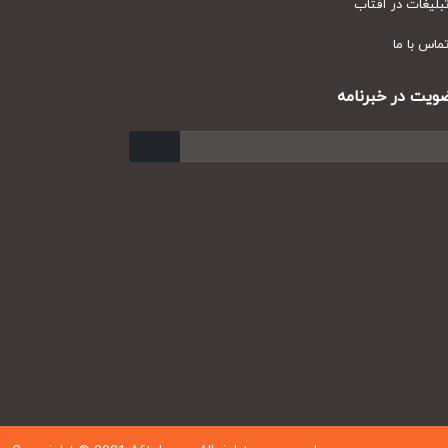
یغات در آفتاب
س با ما
ت در خبرنامه
ارسال