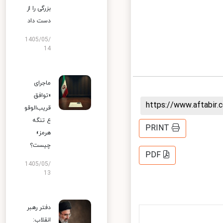
بزرگی را از
دست داد
1405/05/
14
ماجرای
«توافق
https://www.aftabi
قریب‌الوقو
ع تنگه
PRINT
هرمز»
چیست؟
PDF
1405/05/
13
دفتر رهبر
انقلاب: