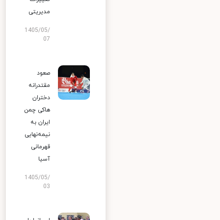
مدیریتی
1405/05/
07
صعود
مقتدرانه
دختران
هاکی چمن
ایران به
نیمه‌نهایی
قهرمانی
آسیا
1405/05/
03