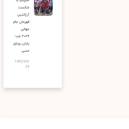
اسپانیا با
شکست
آرژانتین
قهرمان جام
جهانی
۲۰۲۶ شد؛
پایان رویای
مسی
1405/04/
29