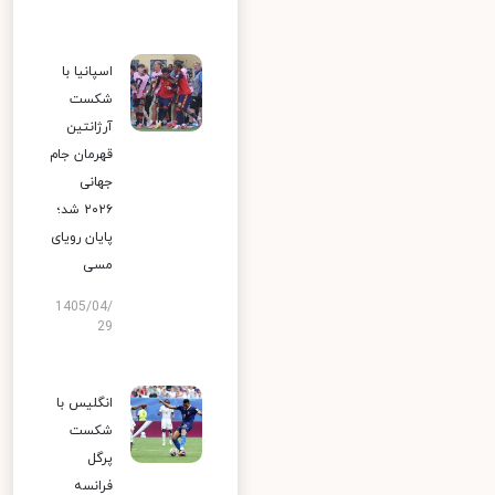
اسپانیا با
شکست
آرژانتین
قهرمان جام
جهانی
۲۰۲۶ شد؛
پایان رویای
مسی
1405/04/
29
انگلیس با
شکست
پرگل
فرانسه