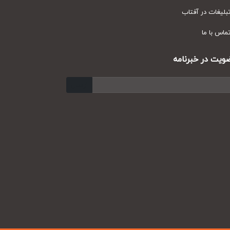
یغات در آفتاب
س با ما
ت در خبرنامه
ارسال