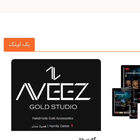
بک لینک
گالری طلا