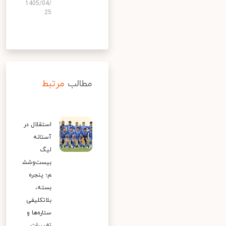
1405/04/
25
مطالب
مرتبط
استقلال در
آستانه
لیگ
بیست‌وشش
م؛ پنجره
بسته،
بلاتکلیفی
ستاره‌ها و
تغییرات