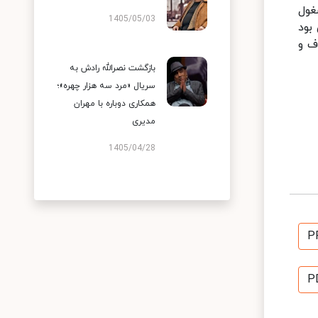
غول
1405/05/03
ان در دهه‌های ۵۰ و ۶۰ خورشیدی بود
ف و
بازگشت نصرالله رادش به
سریال «مرد سه هزار چهره»؛
همکاری دوباره با مهران
مدیری
1405/04/28
P
P