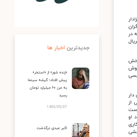
دار
ران
 در
یال
جدیدترین
اخبار ها
بخش
یوش
«زنده شور» از «استخر»
یسی
پیش افتاد؛ گیشه سینما
به مرز ۶۰ میلیارد تومان
دار
رسید
زرگی از
1405/05/07
است
 او
اری
اکبر عبدی درگذشت
کشی