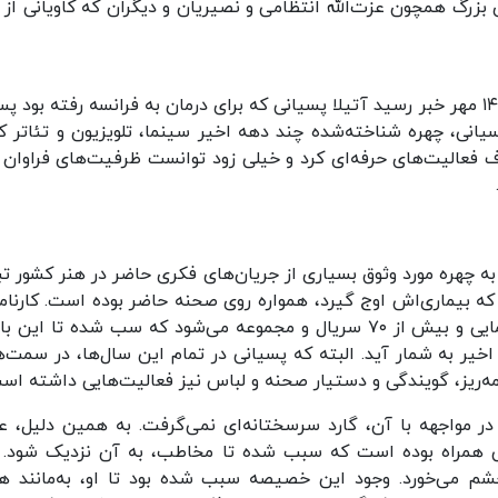
 بزرگ همچون عزت‌الله انتظامی و نصیریان و دیگران که کاویانی از
هنوز در شوک درگذشت فردوس کاویانی بودیم که روز ۱۴ مهر خبر رسید آتیلا پسیانی که برای درمان به فرانسه رفته بود
سیانی، چهره شناخته‌شده چند دهه اخیر سینما، تلویزیون و تئاتر ک
ال از عمر خود را صرف فعالیت‌های حرفه‌ای کرد و خیلی زود توانست ظرفیت‌های فراوان
یانی در نیمه دوم دهه ۵۰ و نیمه ابتدایی دهه ۶۰، به چهره مورد وثوق بسیاری از جریان‌های فکری حاضر در هنر کشور
که بیماری‌اش اوج گیرد، همواره روی صحنه حاضر بوده است. کارنامه
امروز شامل بیش از ۴۰ نمایش، حدود ۸۰ فیلم سینمایی و بیش از ۷۰ سریال و مجموعه می‌شود که سب شده تا ای
یکی از فعال‌ترین هنرمندان کشور در ۵ دهه اخیر به شمار آید. البته که پسیانی در تمام این سال‌ها، در سم
امه‌ریز، گویندگی و دستیار صحنه و لباس نیز فعالیت‌هایی داشته اس
در مواجهه با آن، گارد سرسختانه‌ای نمی‌گرفت. به همین دلیل، ع
ی همراه بوده است که سبب شده تا مخاطب، به آن نزدیک شود. 
 چشم می‌خورد. وجود این خصیصه سبب شده بود تا او، به‌مانند ه