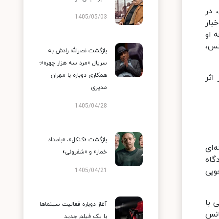
، در
1405/05/03
بار
 او
نس،
بازگشت نصرالله رادش به
سریال «مرد سه هزار چهره»؛
همکاری دوباره با مهران
نرمندان پیشکسوت شنبه ۱۳ آبان بر اثر
مدیری
1405/04/28
بازگشت «کنکل»، «بامداد
سته‌ای
خمار» و «شفرونی»
گاه
ویی
1405/04/21
 با
آغاز دوباره فعالیت سینماها
انس
با یک فیلم جدید