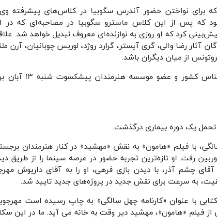
‌المللی گیتار بود که برای نواختن حضور آندرس سگوبیا در کلاس‌های پیشرفته وی
ود که پس از این کلاس ماسترو سگوبیا در مصاحبه‌ای که در اخ
نی کرد که او روزی به نوازنده‌ای معروف تبدیل خواهد شد. علاقه
 آثار رضا والی، گری آیستر، گرارد روژد، لوریس چوبانیان، آرن مل
بروتونس از میان دیگران باشد.
چند روز بعد هم اکبر گلپا خواننده پیشکسوت سرشناس کشور و عضو موسسه ه
تحمل یک دوره بیماری درگذشت.
 فرهی برای اولین بار در سال ۱۳۶۸، در سن ۳۱ سالگی، با فیلم «هامون» به نقش «مهشید» در کنار هنرمندان برج
ین رفت. او تازه‌ترین تجربه حضور در عرصه سینما را از طریق دید
آقای چشم آذر، با دیدن بازی فرهی، او را به آقای داریوش مهرج
فقیت، به سرعت برای نقش جدید در پروژه‌های جدید تایید شد.
تابی با عنوان «کارنامه چهل سالگی» به چاپ رسیده است مهرجویی
 از فیلم «هامون»، مهشید دیر وقت به خانه می آید. ما در این سک