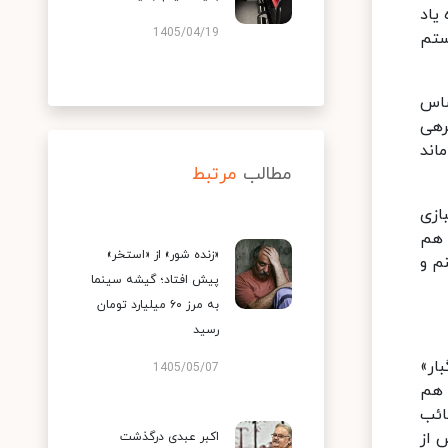
یاد
1405/04/19
ستم
ساس
رهی
اند
مطالب
مرتبط
ازی
 هم
«زنده شور» از «استخر»
م و
پیش افتاد؛ گیشه سینما
به مرز ۶۰ میلیارد تومان
رسید
ار»
1405/05/07
 هم
ائب
ص از
اکبر عبدی درگذشت