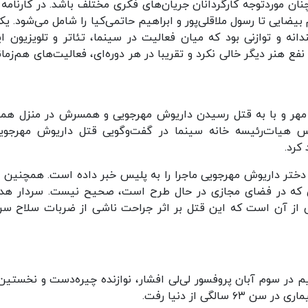
ن موردتوجه کارگردانان جریان‌های فکری مختلف باشد. در کارنامه 
بیضایی تا رسول ملاقلی‌پور و ابراهیم حاتمی‌کیا را شامل می‌شود. یک
انه و توازنی بود که میان فعالیت در سینما، تئاتر و تلویزیون ای
 نفع هنر دیگر خالی نکرد و تقریبا در هر دوره‌ای، فعالیت‌های هم‌زمان
قریبا ده روز این اتفاقات تلخ می‌گذشت که در ۲۳ مهر و با به قتل رسیدن داریوش مهرجویی و همسرش در منزل 
 هیات‌رئیسه خانه سینما در گفت‌وگویی قتل داریوش مهرجوی
کرد.
دختر داریوش مهرجویی ماجرا را به پلیس خبر داده است. همچنین 
بری که در فضای مجازی در حال طرح است، صحیح نیست. سردار هدا
 از آن است که این قتل بر اثر جراحت ناشی از ضربات سلاح سرد
م در سوم آبان پروفسور لی‌لی افشار، نوازنده چیره‌دست و نخستین
لگی از دنیا رفت.