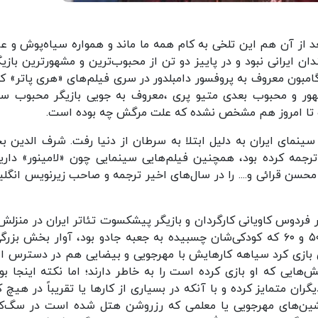
عد از آن هم این تلخی به کام همه ما ماند و همواره سیاه‌پوش و عزا
ان ایرانی نبود و در پاییز دو تن از محبوب‌ترین و مشهورترین بازیگ
امبون معروف به پروفسور دامبلدور در سری فیلم‌های «هری پاتر» که
 مهور و محبوب بعدی متیو پری ،معروف به جویی بازیگر محبوب سر
و تا امروز هم مشخص نشده که علت مرگش چه بوده است.
نمای ایران به دلیل ابتلا به سرطان از دنیا رفت. شرف الدین 
 ترجمه کرده بود، همچنین فیلم‌هایی سینمایی چون «لامینور» دار
حسن قرائی و.... را در سال‌های اخیر ترجمه و صاحب زیرنویس انگل
فردوس کاویانی کارگردان و بازیگر پیشکسوت تئاتر ایران در منزلش 
فانی را وداع گفت. این خبر برای متولدین دهه‌های ۵۰ و ۶۰ که کودکی‌شان چسبیده به جعبه جادو بود، آوار بخش ب
ی بازی کرد سیاهه کارهایش با مهرجویی و بیضایی هم در دسترس 
ش‌هایی که او بازی کرده است را به خاطر دارند؛ اما نکته اینجا بود
ان متمایز کرده و با آنکه در بسیاری از کارها یا تقریباً در هیچ ک
ره‌نشین‌های مهرجویی یا معلمی که رزروشن هتل شده است در سگ‌