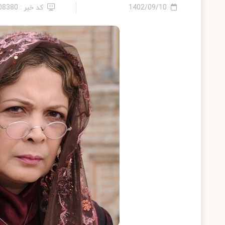
1402/09/10
کد خبر : 2408380