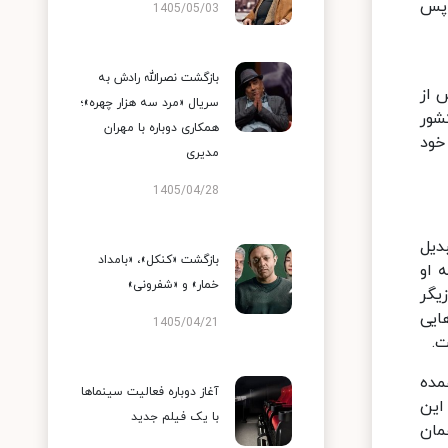
 پس
1405/05/03
بازگشت نصرالله رادش به
 پس از
سریال «مرد سه هزار چهره»؛
شور
همکاری دوباره با مهران
 خود
مدیری
1405/04/28
 تبدیل
بازگشت «کنکل»، «بامداد
 او
خمار» و «شفرونی»
ن بازیگر
ت‌هایی
1405/04/21
ت.
مده
آغاز دوباره فعالیت سینماها
این
با یک فیلم جدید
مان