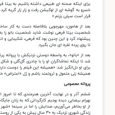
برای اینکه صحنه ای طبیعی داشته باشیم به بیتا فره
خسرو به گوشه ای از لوکیشن رفت و زار زار گریه کرد
قرار است سیلی بزنم.»
بعد از هامون، مهرجویی بلافاصله دست به کار ساخت
شخصیت بیتا فرهی نوشت. شاید شخصیت بانو را به ف
پیشنهاد کرد و این چنین بود که فرهی، شکیبایی و ان
تا روی پرده نقره ای جان بگیرد.
بعد از «بانو»، به واسطه دوستی نزدیکش با پروانه پرت
شد تا اینکه تماشاگران او را با چادری گل‌گلی و شک
برای او دل‌انگیز شد: «همیشه این فیلم را دوست دا
همیشه زنی متمول و ثروتمند باشم و رُل «اعتراض» خی
پروانه معصومی
ششم آذر و در نهایت آخرین هنرمندی که تا امروز از
بهرام بیضایی دیده بودیم کارگردانی که به زنان جایگا
از او بخاطر می‌آوریم، صدایش را اما در سینما «شهر
زندگی شهری نزدیک به ۳۰ سال پیش