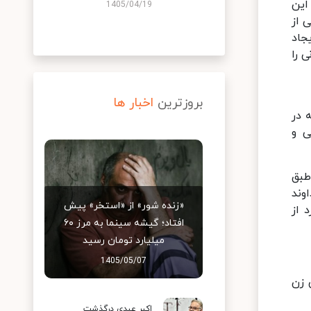
این
1405/04/19
ی از
جاد
ی را
بروزترین
اخبار ها
همه در
ی و
طبق
وند
«زنده شور» از «استخر» پیش
 از
افتاد؛ گیشه سینما به مرز ۶۰
میلیارد تومان رسید
1405/05/07
 زن
اکبر عبدی درگذشت