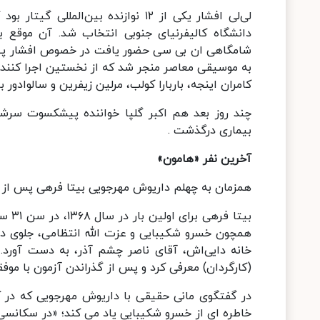
لی‌لی افشار یکی از ۱۲ نوازنده بین
دانشگاه کالیفرنیای جنوبی انتخاب شد. آن موقع ب
شامگاهی ان بی سی حضور یافت در خصوص افشار پیش‌بی
به موسیقی معاصر منجر شد که از نخستین اجرا کنندگان
کامران اینجه، باربارا کولب، مرلین زیفرین و سالوادور 
بیماری درگذشت .
آخرین نفر «هامون»
همزمان به چهلم داریوش مهرجویی بیتا فرهی پس از 
بیتا
همچون خسرو شکیبایی و عزت الله انتظامی، جلوی دورب
خانه دایی‌اش، آقای ناصر چشم آذر، به دست آورد. 
(کارگردان) معرفی کرد و پس از گذراندن آزمون با مو
در گفتگوی مانی حقیقی با داریوش مهرجویی که در ک
خاطره ای از خسرو شکیبایی یاد می کند؛ «در سکانسی