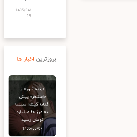
1405/04/
19
بروزترین
اخبار ها
«زنده شور» از
«استخر» پیش
افتاد؛ گیشه سینما
به مرز ۶۰ میلیارد
تومان رسید
1405/05/07