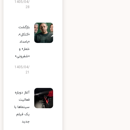
1405/04/
28
بازگشت
«کنکل»،
«بامداد
خمار» و
«شفرونی»
1405/04/
21
آغاز دوباره
فعالیت
سینماها با
یک فیلم
جدید