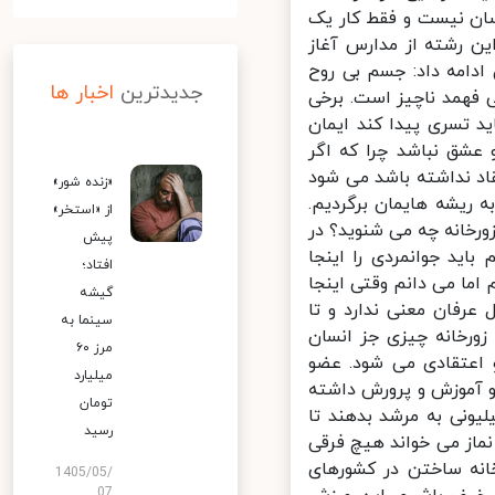
سان نیست و فقط کار یک
 رشته از مدارس آغاز
دامه داد: جسم بی روح
جدیدترین
اخبار ها
فهمد ناچیز است. برخی
د تسری پیدا کند ایمان
عشق نباشد چرا که اگر
اد نداشته باشد می شود
«زنده شور»
ریشه هایمان برگردیم.
از «استخر»
خانه چه می شنوید؟ در
پیش
ید جوانمردی را اینجا
افتاد؛
ا می دانم وقتی اینجا
گیشه
رفان معنی ندارد و تا
سینما به
ورخانه چیزی جز انسان
مرز ۶۰
عتقادی می شود. عضو
میلیارد
 آموزش و پرورش داشته
تومان
ونی به مرشد بدهند تا
رسید
ماز می خواند هیچ فرقی
نه ساختن در کشورهای
1405/05/
07