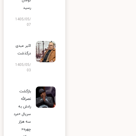
تومان
رسید
1405/05/
07
اکبر عبدی
درگذشت
1405/05/
03
بازگشت
نصرالله
رادش به
سریال «مرد
سه هزار
چهره»؛