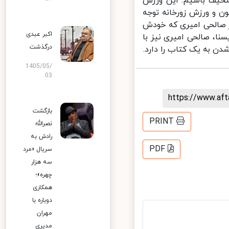
سخیف باشیم. این ورزش
 و ورزش زورخانه توجه
ز صالحی امیری که خودش
اکبر عبدی
، صالحی امیری نیز با
درگذشت
 به یک کتاب را دارد.
1405/05/
03
https://www.af
بازگشت
PRINT
نصرالله
رادش به
PDF
سریال «مرد
سه هزار
چهره»؛
همکاری
دوباره با
مهران
مدیری