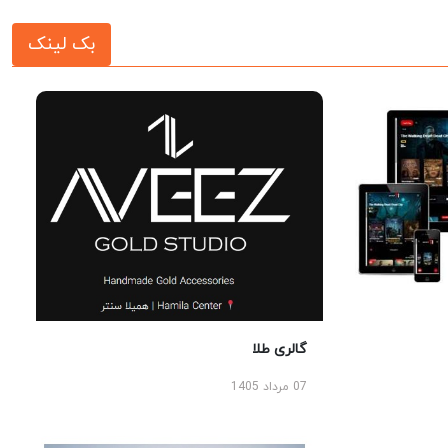
بک لینک
گالری طلا
07 مرداد 1405