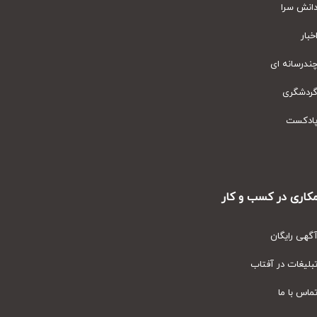
نش سرا
ار
رسانه ای
دشگری
دکست
ری در کسب و کار
ی رایگان
یغات در آفتاب
س با ما