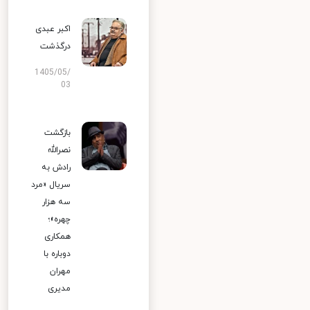
اکبر عبدی
درگذشت
1405/05/
03
بازگشت
نصرالله
رادش به
سریال «مرد
سه هزار
چهره»؛
همکاری
دوباره با
مهران
مدیری