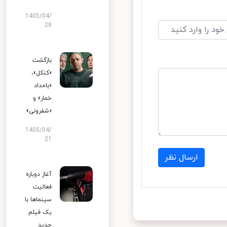
1405/04/
28
بازگشت
«کنکل»،
«بامداد
خمار» و
«شفرونی»
1405/04/
21
ارسال نظر
آغاز دوباره
فعالیت
سینماها با
یک فیلم
جدید