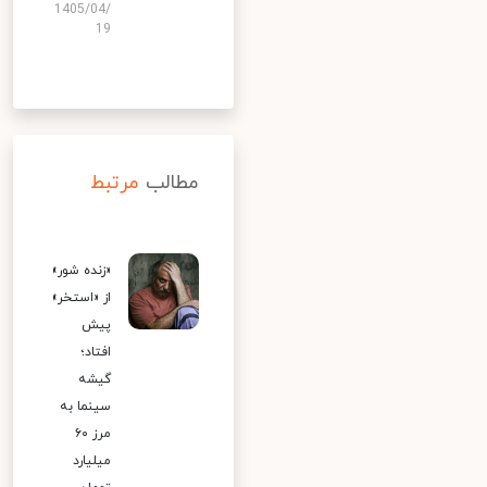
1405/04/
19
مطالب
مرتبط
«زنده شور»
از «استخر»
پیش
افتاد؛
گیشه
سینما به
مرز ۶۰
میلیارد