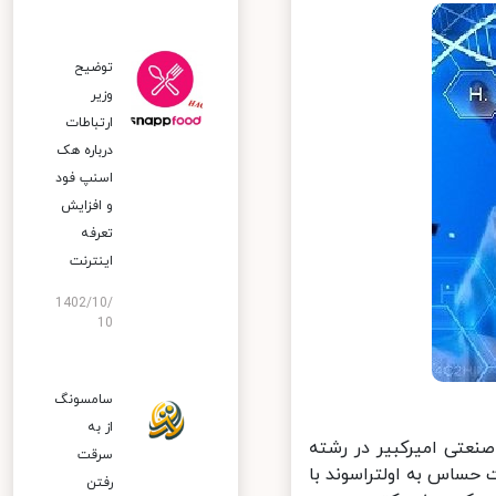
توضیح
وزیر
ارتباطات
درباره هک
اسنپ‌ فود
و افزایش
تعرفه
اینترنت
1402/10/
10
سامسونگ
از به
عتی امیرکبیر در رشته
سرقت
ساس به اولتراسوند با
رفتن