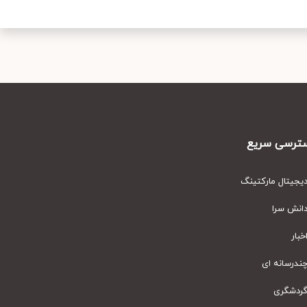
رسی سریع
یتال مارکتینگ
نش سرا
ار
رسانه ای
دشگری