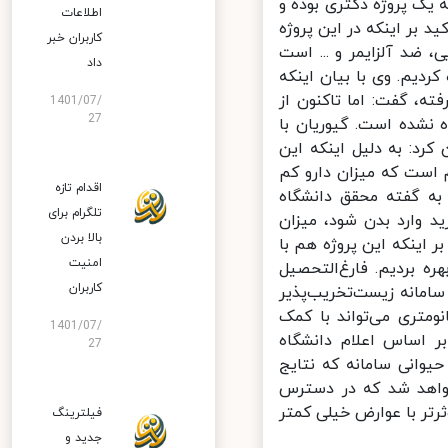
ک پروژه دکتری بوده و
اطلاعات
بر اینکه در این پروژه
کاربران خبر
ضد آلزایمر و ... است
داد
ردیم. وی با بیان اینکه
ه، گفت: اما تاکنون از
1401/07/
27
نشده است. گیوریان با
رد: به دلیل اینکه این
 است که میزان دارو کم
اقدام تازه
ه گفته محقق دانشگاه
تلگرام برای
 وارد بدن شود، میزان
بالا بردن
اینکه این پروژه هم با
امنیت
 بردیم. فارغ‌التحصیل
کاربران
مانه زیست‌تخریب‌پذیر
متری می‌تواند با کمک
1401/07/
 اساس اعلام دانشگاه
27
وانی سامانه که نتایج
واهد شد که در دسترس
تر با عوارض خیلی کمتر
فیلترینگ
جدید و