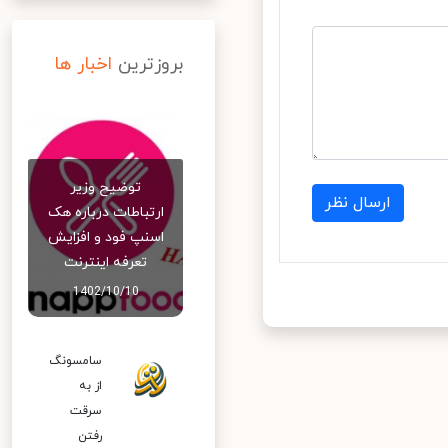
بروزترین
اخبار ها
توضیح وزیر
ارسال نظر
ارتباطات درباره هک
اسنپ‌ فود و افزایش
تعرفه اینترنت
1402/10/10
سامسونگ
از به
سرقت
رفتن