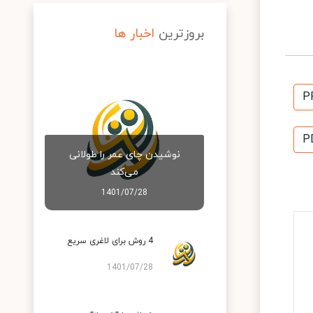
بروزترین
اخبار ها
P
P
نوشیدن چای عمر را طولانی
می‌کند
1401/07/28
4 روش برای لاغری سریع
1401/07/28