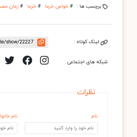
برچسب ها :
#
خواص خرما
#
خرما
#
زمان مصر
لینک کوتاه :
icle/show/22227
شبکه های اجتماعی :
نظرات
نام
نام خانوا