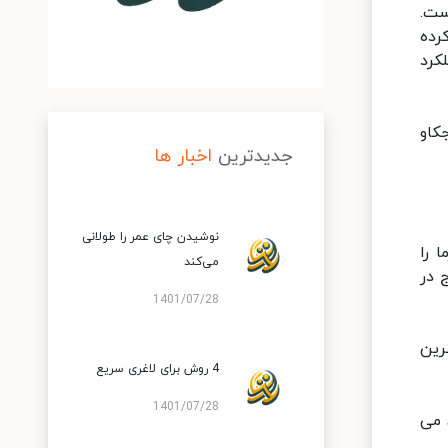
ست.
رده
کرد
کاو
جدیدترین
اخبار ها
نوشیدن چای عمر را طولانی
عت قند خون را افزایش نمی دهد. بنابراین می توان ۲-۴ خرما را
می‌کند
 در
1401/07/28
رین
4 روش برای لاغری سریع
1401/07/28
 می