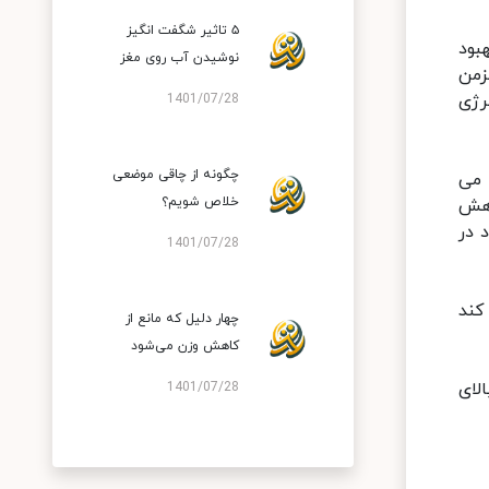
۵ تاثیر شگفت انگیز
بود
نوشیدن آب روی مغز
زمن
رژی
1401/07/28
چگونه از چاقی موضعی
 می
خلاص شویم؟
اهش
 در
1401/07/28
کند
چهار دلیل که مانع از
کاهش وزن می‌شود
مقدار بالای
1401/07/28