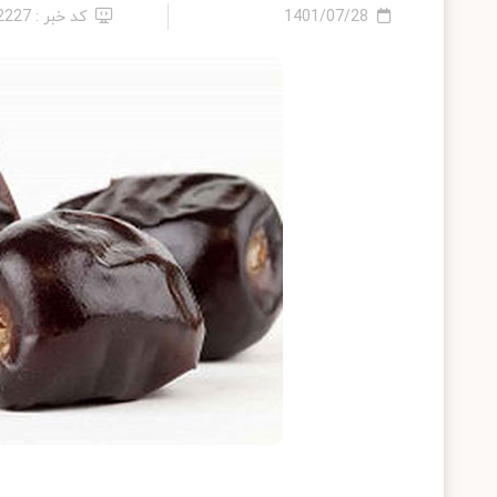
1401/07/28
کد خبر : 22227