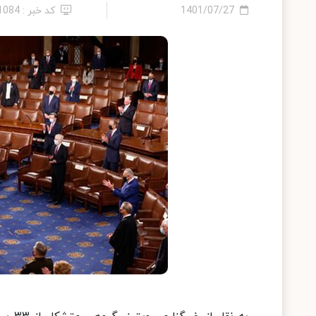
1401/07/27
کد خبر : 11084