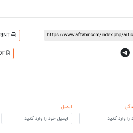
https://www.aftabir.com/index.php/art
RINT
DF
دگی
ایمیل