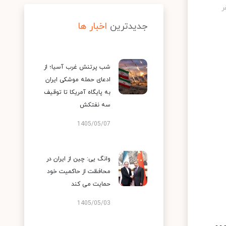
جدیدترین
اخبار ها
شب پرتنش غرب آسیا؛ از
ادعای حمله موشکی ایران
به پایگاه آمریکا تا توقیف
سه نفتکش
1405/05/07
وانگ یی: چین از ایران در
محافظت از حاکمیت خود
حمایت می کند
1405/05/03