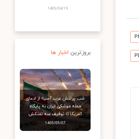
1405/04/19
P
بروزترین
اخبار ها
P
شب پرتنش غرب آسیا؛ از ادعای
حمله موشکی ایران به پایگاه
آمریکا تا توقیف سه نفتکش
1405/05/07