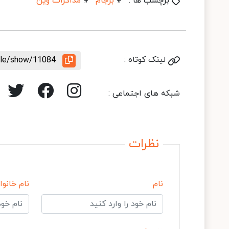
برچسب ها :
#
برجام
#
مذاکرات وین
لینک کوتاه :
icle/show/11084
شبکه های اجتماعی :
نظرات
نام
نام خانوا