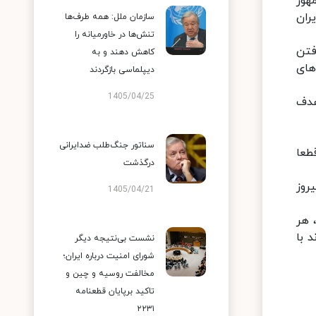
 جمهور
ران
سازمان ملل: همه طرف‌ها
تنش‌ها در خاورمیانه را
فتن
کاهش دهند و به
های
دیپلماسی بازگردند
1405/04/25
هدف
سناتور جنگ‌طلب ضدایرانی
طعا
درگذشت
جمهوری‌خواهان پیروز
1405/04/21
 شد، هر
تواند با
نشست بی‌نتیجه دیگر
شورای امنیت درباره ایران؛
مخالفت روسیه و چین و
تاکید برپایان قطعنامه
۲۲۳۱