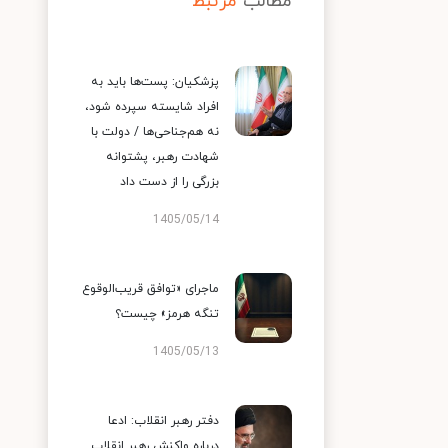
مطالب
مرتبط
پزشکیان: پست‌ها باید به
افراد شایسته سپرده شود،
نه هم‌جناحی‌ها / دولت با
شهادت رهبر، پشتوانه
بزرگی را از دست داد
1405/05/14
ماجرای «توافق قریب‌الوقوع
تنگه هرمز» چیست؟
1405/05/13
دفتر رهبر انقلاب: ادعا
درباره واکنش رهبر انقلاب