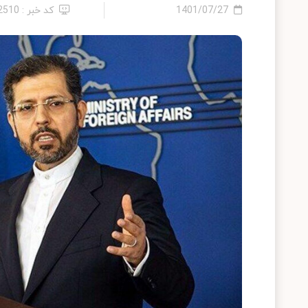
1401/07/27
کد خبر : 12510