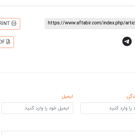
https://www.aftabir.com/index.php/art
RINT
DF
دگی
ایمیل