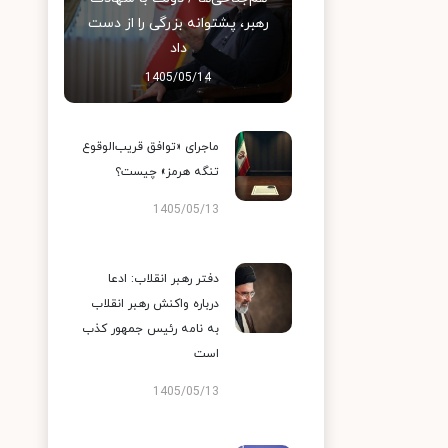
رهبر، پشتوانه بزرگی را از دست
داد
1405/05/14
ماجرای «توافق قریب‌الوقوع
تنگه هرمز» چیست؟
1405/05/13
دفتر رهبر انقلاب: ادعا
درباره واکنش رهبر انقلاب
به نامه رئیس جمهور کذب
است
1405/05/13