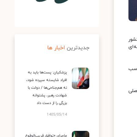
شور
‌ای
جدیدترین
اخبار ها
اسب
پزشکیان: پست‌ها باید به
افراد شایسته سپرده شود،
نه هم‌جناحی‌ها / دولت با
صلی
شهادت رهبر، پشتوانه
بزرگی را از دست داد
1405/05/14
ماجرای «توافق قریب‌الوقوع