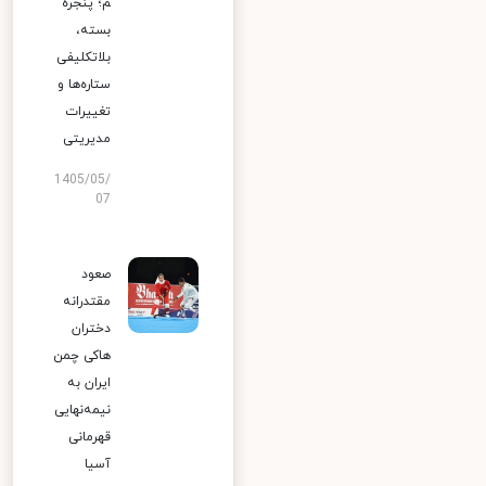
م؛ پنجره
بسته،
بلاتکلیفی
ستاره‌ها و
تغییرات
مدیریتی
1405/05/
07
صعود
مقتدرانه
دختران
هاکی چمن
ایران به
نیمه‌نهایی
قهرمانی
آسیا