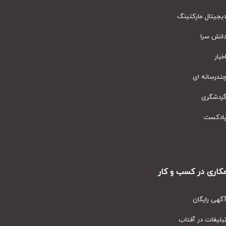
یتال مارکتینگ
نش سرا
ار
رسانه ای
دشگری
دکست
ری در کسب و کار
ی رایگان
یغات در آفتاب