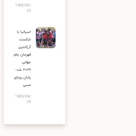
1405/05/
03
اسپانیا با
شکست
آرژانتین
قهرمان جام
جهانی
۲۰۲۶ شد؛
پایان رویای
مسی
1405/04/
29