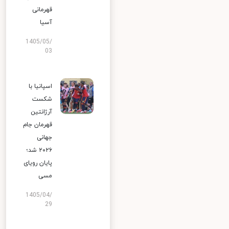
قهرمانی
آسیا
1405/05/
03
اسپانیا با
شکست
آرژانتین
قهرمان جام
جهانی
۲۰۲۶ شد؛
پایان رویای
مسی
1405/04/
29