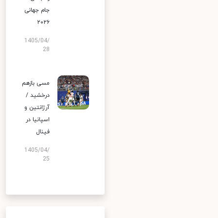
جام جهانی
۲۰۲۶
1405/04/
28
مسی بازهم
درخشید /
آرژانتین و
اسپانیا در
فینال
1405/04/
25