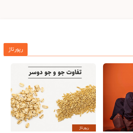
رپورتاژ
رپورتاژ