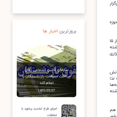
زار
وزه
بروزترین
اخبار ها
حاجی میرزایی با اشاره به آغاز سال تحصیلی جدید گفت: بر اساس مصوبه ستاد ملی مدیریت کرونا آغاز سال تحصیلی را از ۱۵
شته
اری
سازمان تأمین اجتماعی زمان
انش
پرداخت معوقات بازنشستگان را
لذا
اعلام کند
‌ها
شته
1405/05/07
اجرای طرح تشدید برخورد با
 هم
تخلفات
شور