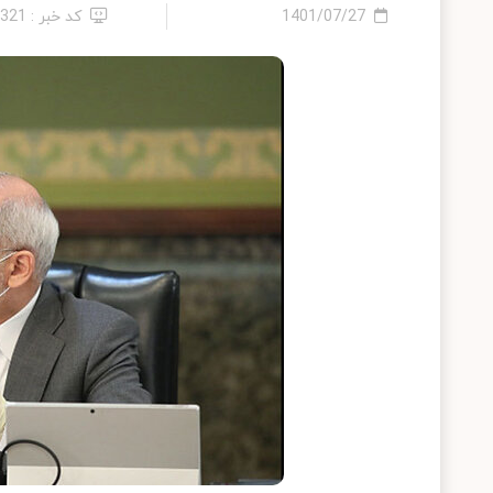
1401/07/27
کد خبر : 2321