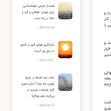
هشدار نارنجی هواشناسی
برای تهران؛ طوفان و گرد و
ا و
کار
خاک در راه است
 را
1405/04/28
د و
ماندگاری هوای گرم در کشور
رار
تا پنج روز آینده
بیر
1405/04/21
انی
علت دود غلیظ در شرق
له؛
ائه
تهران چه بود؟ آتش‌سوزی
گاراژ ضایعات خودرو در
بزرگراه امام رضا(ع)
اشت
1405/04/19
ضوری