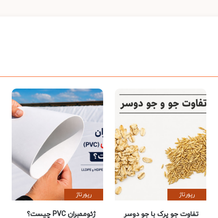
رپورتاژ
رپورتاژ
تفاوت جو پرک با جو دوسر
ژئوممبران PVC چیست؟