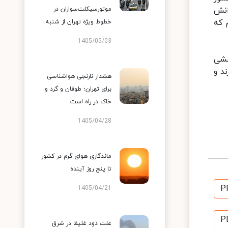
انش
موتورسیکلت‌سواران در
 که
خطوط ویژه تهران از شنبه
1405/05/03
خشی
د و
هشدار نارنجی هواشناسی
برای تهران؛ طوفان و گرد و
خاک در راه است
1405/04/28
ماندگاری هوای گرم در کشور
تا پنج روز آینده
P
1405/04/21
P
علت دود غلیظ در شرق