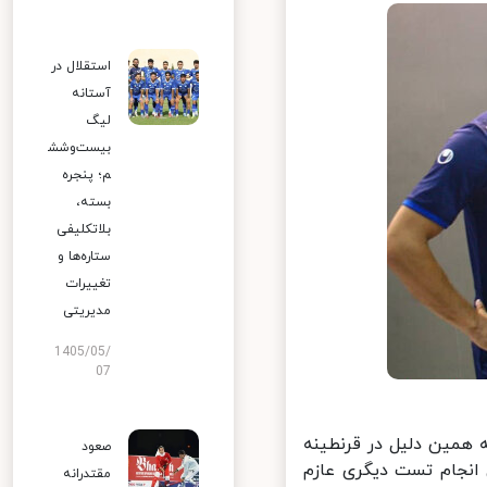
استقلال در
آستانه
لیگ
بیست‌وشش
م؛ پنجره
بسته،
بلاتکلیفی
ستاره‌ها و
تغییرات
مدیریتی
1405/05/
07
 همین دلیل در قرنطینه
صعود
 انجام تست دیگری عازم
مقتدرانه