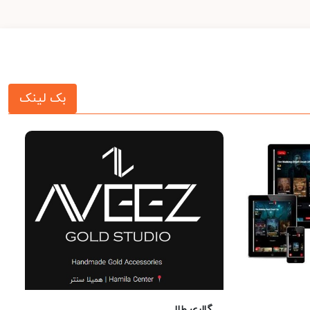
بک لینک
گالری طلا