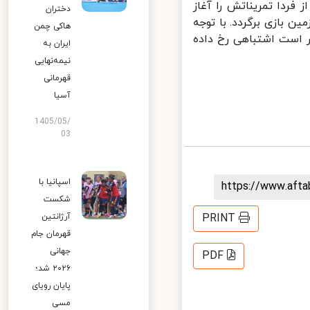
ردا تمریناتش را آغاز
دختران
 بازی برگردد. با توجه
هاکی چمن
است اشتباهی رخ داده
ایران به
نیمه‌نهایی
قهرمانی
آسیا
1405/05/
03
اسپانیا با
https://www.aft
شکست
آرژانتین
PRINT
قهرمان جام
جهانی
PDF
۲۰۲۶ شد؛
پایان رویای
مسی