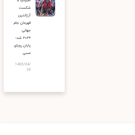
اسپانیا با
شکست
آرژانتین
قهرمان جام
جهانی
۲۰۲۶ شد؛
پایان رویای
مسی
1405/04/
29