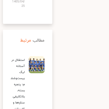
1405/04/
25
مطالب
مرتبط
استقلال در
آستانه
لیگ
بیست‌وشش
م؛ پنجره
بسته،
بلاتکلیفی
ستاره‌ها و
تغییرات