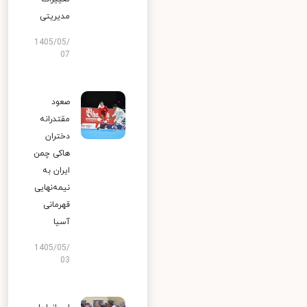
مدیریتی
1405/05/
07
صعود
مقتدرانه
دختران
هاکی چمن
ایران به
نیمه‌نهایی
قهرمانی
آسیا
1405/05/
03