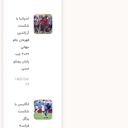
اسپانیا با
شکست
آرژانتین
قهرمان جام
جهانی
۲۰۲۶ شد؛
پایان رویای
مسی
1405/04/
29
انگلیس با
شکست
پرگل
فرانسه