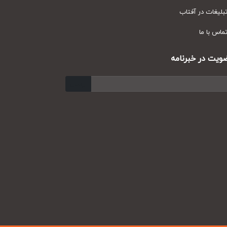
یغات در آفتاب
س با ما
ت در خبرنامه
ارسال