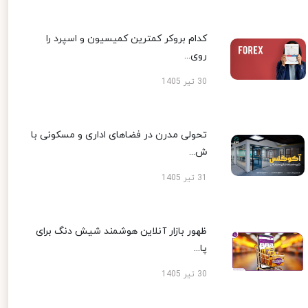
کدام بروکر کمترین کمیسیون و اسپرد را
روی...
30 تیر 1405
تحولی مدرن در فضاهای اداری و مسکونی با
ش...
31 تیر 1405
ظهور بازار آنلاین هوشمند شیش دنگ برای
پا...
30 تیر 1405