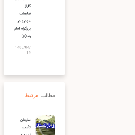
گاراژ
ضایعات
خودرو در
بزرگراه امام
رضا(ع)
1405/04/
19
مطالب
مرتبط
سازمان
تأمین