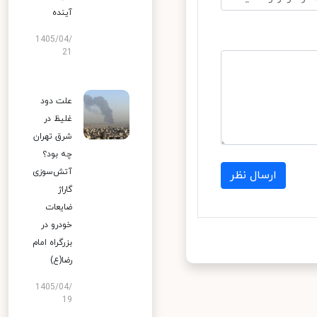
آینده
1405/04/
21
علت دود
غلیظ در
شرق تهران
چه بود؟
آتش‌سوزی
ارسال نظر
گاراژ
ضایعات
خودرو در
بزرگراه امام
رضا(ع)
1405/04/
19