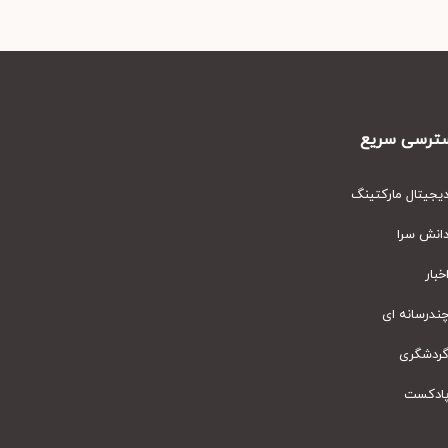
رسی سریع
یتال مارکتینگ
نش سرا
ار
رسانه ای
دشگری
دکست