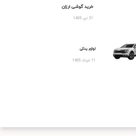
خرید گوشی ارزان
21 تیر 1405
لوازم یدکی
11 خرداد 1405