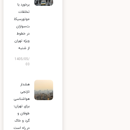
برخورد با
تخلفات
موتورسیکل
ت‌سواران
در خطوط
ویژه تهران
از شنبه
1405/05/
03
هشدار
نارنجی
هواشناسی
برای تهران؛
طوفان و
گرد و خاک
در راه است