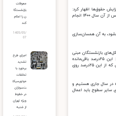
معوقات
 حقوق‌ها اظهار کرد:
بازنشستگا
همسان‌سازی حقوق بازنشستگان تامین اجتماعی در اسنفدماه سال ۱۳۹۹ و پس از آن سال ۱۴۰۰ انجام
ن را اعلام
کند
1405/05/
ود، به آن همسان‌سازی
07
‌های بازنشستگان مبنی
اجرای طرح
بر باقی ماندن ۲۵درصد از همسان‌سازی‌ها را تایید می‌کنید؟» توضیح داد: این ۲۵درصد باقی‌مانده
تشدید
درست است ولی ۲۵درصد مزبور مربوط به زمان برقراری حقوق است و عددی که از این ۲۵درصد روی
برخورد با
تخلفات
موتورسیکل
ل تاثیر همین ۲۵درصد باقی‌مانده در سال جاری هستیم و
ت‌سواران
 سایر سطوح باید اعمال
در خطوط
ویژه تهران
از شنبه