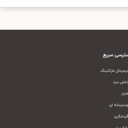
رسی سریع
یتال مارکتینگ
نش سرا
ار
رسانه ای
دشگری