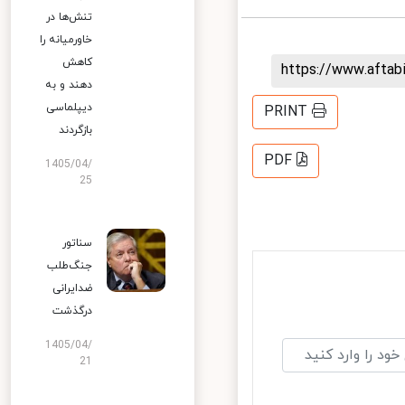
تنش‌ها در
خاورمیانه را
کاهش
https://www.afta
دهند و به
دیپلماسی
PRINT
بازگردند
PDF
1405/04/
25
سناتور
جنگ‌طلب
ضدایرانی
درگذشت
1405/04/
21