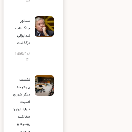
25
سناتور
جنگ‌طلب
ضدایرانی
درگذشت
1405/04/
21
نشست
بی‌نتیجه
دیگر شورای
امنیت
درباره ایران؛
مخالفت
روسیه و
چین و