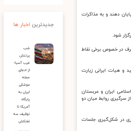
ن دهند و به مذاکرات
جدیدترین
اخبار ها
ار شود.
شب
ف در خصوص برخی نقاط
پرتنش
غرب آسیا؛
 هیات ایرانی زیارت
از ادعای
حمله
موشکی
لامی ایران و عربستان
ایران به
 سرگیری روابط میان دو
پایگاه
آمریکا تا
توقیف سه
 در شکل‌گیری جلسات
نفتکش