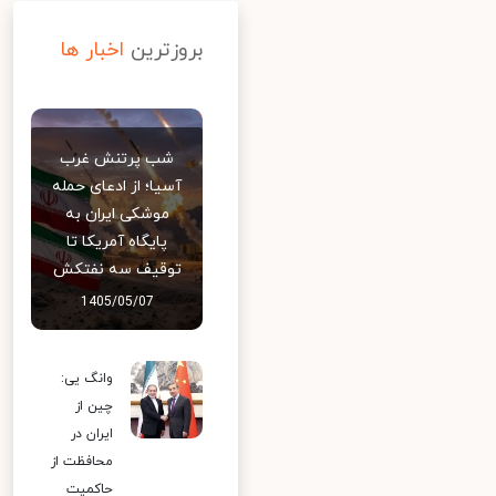
بروزترین
اخبار ها
شب پرتنش غرب
آسیا؛ از ادعای حمله
موشکی ایران به
پایگاه آمریکا تا
توقیف سه نفتکش
1405/05/07
وانگ یی:
چین از
ایران در
محافظت از
حاکمیت