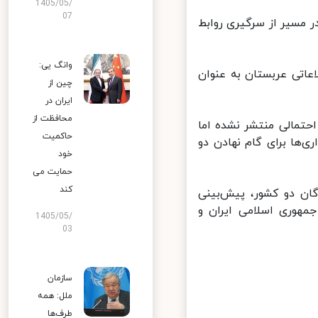
1405/05/
07
مسیر از سرگیری روابط
وانگ یی:
اتی عربستان به عنوان
چین از
ایران در
محافظت از
تمالی منتشر نشده اما
حاکمیت
ها برای گام نهادن دو
خود
حمایت می
کند
ن دو کشور، پیش‌بینی
هوری اسلامی ایران و
1405/05/
03
سازمان
ملل: همه
طرف‌ها