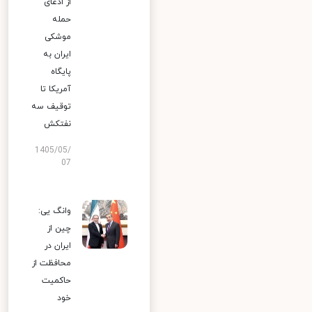
از ادعای
حمله
موشکی
ایران به
پایگاه
آمریکا تا
توقیف سه
نفتکش
1405/05/
07
وانگ یی:
چین از
ایران در
محافظت از
حاکمیت
خود