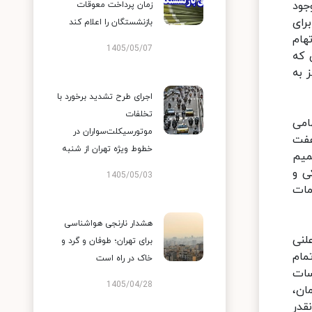
جود
زمان پرداخت معوقات
رای
بازنشستگان را اعلام کند
هام
1405/05/07
 که
 به
اجرای طرح تشدید برخورد با
تخلفات
امی
موتورسیکلت‌سواران در
هفت
خطوط ویژه تهران از شنبه
میم
ی و
1405/05/03
مات
هشدار نارنجی هواشناسی
لنی
برای تهران؛ طوفان و گرد و
مام
خاک در راه است
سات
1405/04/28
حتساب متهمان،
نقدر