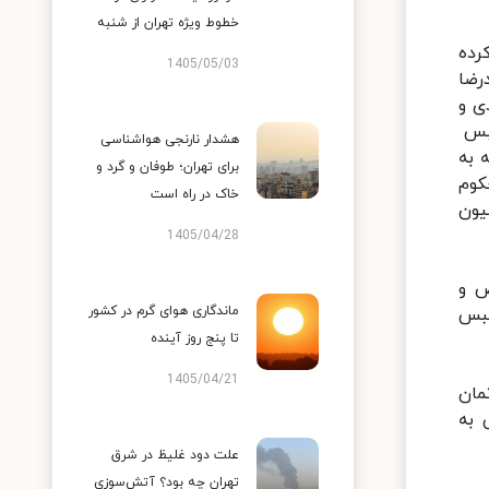
خطوط ویژه تهران از شنبه
رده
1405/05/03
ای محمدرضا
نقدی و
ل غرب به اتهام اخذ رشوه به ۱۰ سال حبس
هشدار نارنجی هواشناسی
 به
برای تهران؛ طوفان و گرد و
محکوم
خاک در راه است
ام ۲۸ فقره اخذ رشوه به مبلغی بالغ بر ۱۷ میلیارد و ۹۳۳ میلیون
1405/04/28
ص و
ماندگاری هوای گرم در کشور
هی کرد و به موجب حکم قطعی به ۱۲ سال حبس
تا پنج روز آینده
1405/04/21
مان
 به
علت دود غلیظ در شرق
تهران چه بود؟ آتش‌سوزی