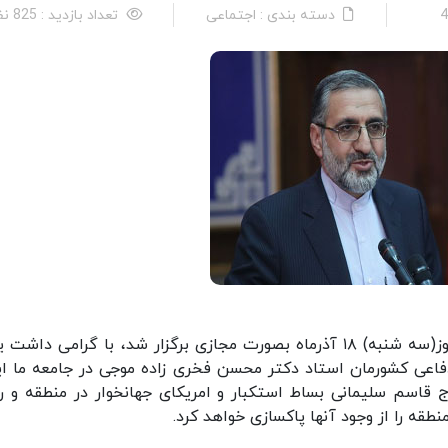
دسته بندی : اجتماعی
تعداد بازدید : 825 نفر
ایسنا: غلامحسین اسماعیلی در نشست خبری که امروز(سه شنبه) ۱۸ آذرماه بصورت مجازی برگزار شد، با گرامی دا
اعی کشورمان استاد دکتر محسن فخری زاده موجی در جامعه ما ای
قاسم سلیمانی بساط استکبار و امریکای جهانخوار در منطقه و ر
قه را از وجود آنها پاکسازی خواهد کرد.