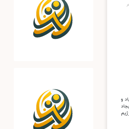
شت یاد و
جاد
ژیم