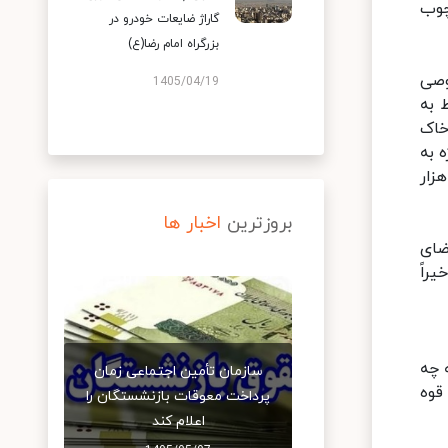
و در چارچوب
گاراژ ضایعات خودرو در
بزرگراه امام رضا(ع)
وصی
1405/04/19
یر پرونده ۶ شرکت مربوط به
خاک
 به
 ارزش این شرکت‌ها به روز رسانی نشده است اما برآورد اولیه سازمان خصوصی قریب به ۴۰ هزار
بروزترین
اخبار ها
ضای
یراً
 چه
سازمان تأمین اجتماعی زمان
قوه
پرداخت معوقات بازنشستگان را
اعلام کند