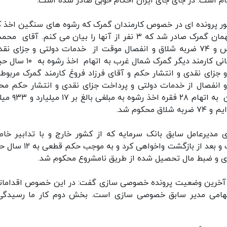
جام است. در جای جای ایران احکام خوبی صادر شده است.
شور پرونده ای در خصوص کارمندان گمرک که رشوه های سنگین اخذ ک
بودند رسیدگی و حکم قطعی در خصوص ۱۰ نفر از متهمان گمرک صادر شد که ۳ نفر از آنها را بیان می کنم. آق
لطفی کارمند گمرک به جرم اخذ رشوه به ۱۰ سال حبس و ۷۴ ضربه شلاق و انفصال موقت از خدمات دولتی و جزای 
انتشار حکم در رسانه ملی محکوم شد. اسماعیلی رحمانی کارمند دیگر گمرک شما
و جزای نقدی و انتشار حکم و آقای فرزاد فروغ کارمند گمرک مربوطه
 ۱۰ سال حبس و ۷۴ ضربه شلاق و انفصال از خدمات دولتی و پرداخت جزای نقدی و انتشار حکم 
شدند. در استان فارس مدیر کل سابق ورزش و جوانان به اته
دی مدیرعامل سابق بانک سرمایه که از کشور خارج و با تدابیر خا
انتظامی به کشور برگشت قبلا محکومیت غیابی داشت و بعد از بازگشت واخوا
دی و ضبط مال تحصیل شده از طریق نامشروع محکوم شد.
آخرین وضعیت پرونده خصوصی سازی گفت: در این خصوص اقدامات
هامی مدیر سابق خصوصی سازی است. بخش دوم کار ما رسیدگی