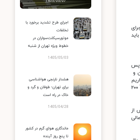
1405/05/07
اجرای طرح تشدید برخورد با
رای
تخلفات
اید
موتورسیکلت‌سواران در
خطوط ویژه تهران از شنبه
1405/05/03
 پس
ن و
ریم
هشدار نارنجی هواشناسی
این نیت خیر جامه عمل به خود بپوشاند. پیش‌تر اعلام کرده بودیم که شکایت از رسانه‌ها از سوی نهادهای مختلف تقریباً ۲۰۰
برای تهران؛ طوفان و گرد و
خاک در راه است
1405/04/28
 از
الی
ماندگاری هوای گرم در کشور
تا پنج روز آینده