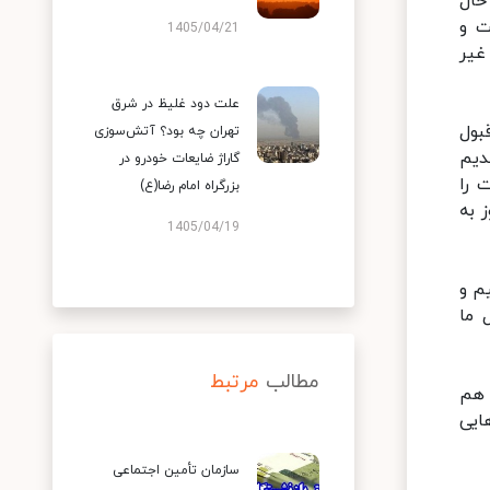
حال
ت و
1405/04/21
غیر
علت دود غلیظ در شرق
بول
تهران چه بود؟ آتش‌سوزی
دیم
گاراژ ضایعات خودرو در
 را
بزرگراه امام رضا(ع)
 به
1405/04/19
م و
 ما
مطالب
مرتبط
 هم
ایی
سازمان تأمین اجتماعی