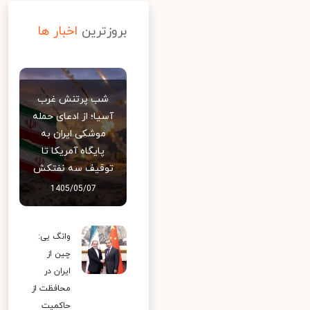
بروزترین
اخبار ها
شب پرتنش غرب
آسیا؛ از ادعای حمله
موشکی ایران به
پایگاه آمریکا تا
توقیف سه نفتکش
1405/05/07
وانگ یی:
چین از
ایران در
محافظت از
حاکمیت