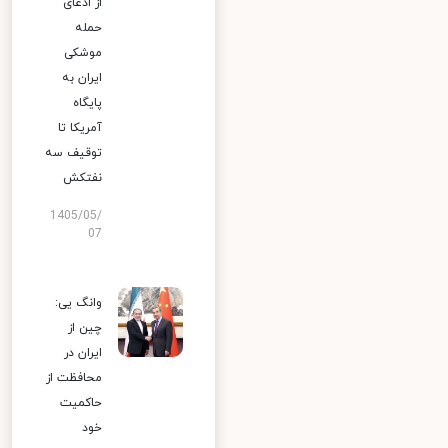
از ادعای
حمله
موشکی
ایران به
پایگاه
آمریکا تا
توقیف سه
نفتکش
1405/05/
07
وانگ یی:
چین از
ایران در
محافظت از
حاکمیت
خود