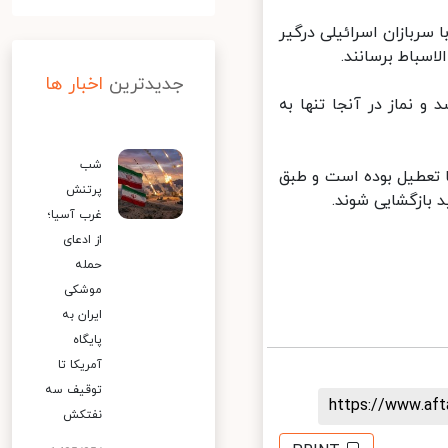
سربازان اسرائیلی درگیر
سباط برسانند.
جدیدترین
اخبار ها
نماز در آنجا تنها به
شب
 تعطیل بوده است و طبق
پرتنش
ازگشایی شوند.
غرب آسیا؛
از ادعای
حمله
موشکی
ایران به
پایگاه
آمریکا تا
توقیف سه
https://www.af
نفتکش