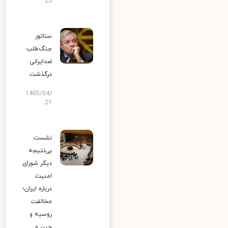
25
سناتور
جنگ‌طلب
ضدایرانی
درگذشت
1405/04/
21
نشست
بی‌نتیجه
دیگر شورای
امنیت
درباره ایران؛
مخالفت
روسیه و
چین و