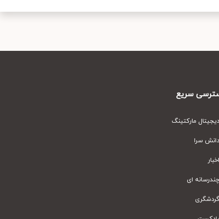
رسی سریع
یتال مارکتینگ
نش سرا
ار
رسانه ای
دشگری