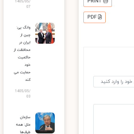
PRINT
1405/05/
07
PDF
وانگ یی:
چین از
ایران در
محافظت از
حاکمیت
خود
حمایت می
کند
1405/05/
03
سازمان
ملل: همه
طرف‌ها