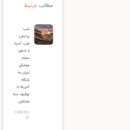
مطالب
مرتبط
شب
پرتنش
غرب آسیا؛
از ادعای
حمله
موشکی
ایران به
پایگاه
آمریکا تا
توقیف سه
نفتکش
1405/05/
07