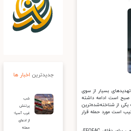
جدیدترین
اخبار ها
 3 ژانویه 2026 بالاخره پس از تهدیدهای بسیار از سوی
از شد. این حملات موشکی تا کنون که به وقت ونزوئلا ساعت 6 صبح است ادامه داشته
شب
 از شناخته‌شده‌ترین
پرتنش
ب است مورد حمله قرار
غرب آسیا؛
از ادعای
حمله
در این مکان دارای نهادهای مهمی از جمله ستاد مرکزی وزارت قدرت مردمی برای دفاع، EFOFAC،