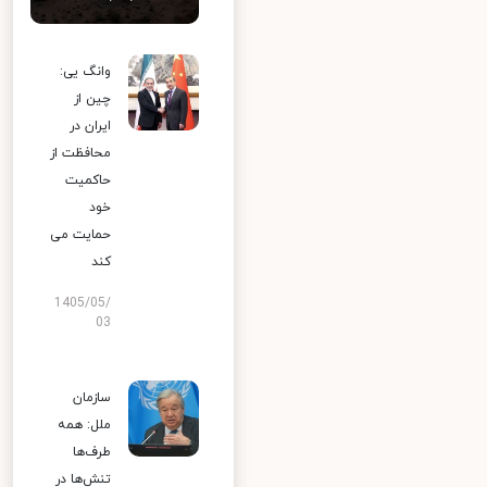
وانگ یی:
چین از
ایران در
محافظت از
حاکمیت
خود
حمایت می
کند
1405/05/
03
سازمان
ملل: همه
طرف‌ها
تنش‌ها در