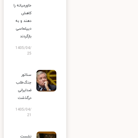
خاورمیانه را
کاهش
دهند و به
دیپلماسی
بازگردند
1405/04/
25
سناتور
جنگ‌طلب
ضدایرانی
درگذشت
1405/04/
21
نشست