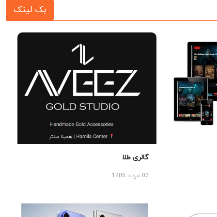
بک لینک
گالری طلا
07 مرداد 1405