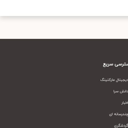
رسی سریع
یتال مارکتینگ
نش سرا
ار
رسانه ای
دشگری