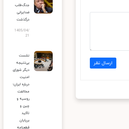
جنگ‌طلب
ضدایرانی
درگذشت
1405/04/
21
نشست
ارسال نظر
بی‌نتیجه
دیگر شورای
امنیت
درباره ایران؛
مخالفت
روسیه و
چین و
تاکید
برپایان
قطعنامه