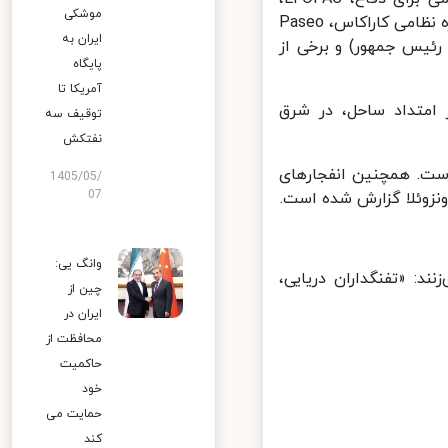
موشکی
فرماندهی کل ارتش، میدان تیراندازی El Libertador، مرکز غذای ارتش، دایره نظامی کاراکاس، Paseo
ایران به
(اقامتگاه رسمی معاون رئیس جمهور) و برخی از
پایگاه
آمریکا تا
امتداد ساحل، در شرق
توقیف سه
نفتکش
ست. همچنین انفجارهای
1405/05/
07
نزوئلا گزارش شده است.
وانگ یی:
: «تفنگداران دریایی،
چین از
ایران در
محافظت از
حاکمیت
خود
حمایت می
کند