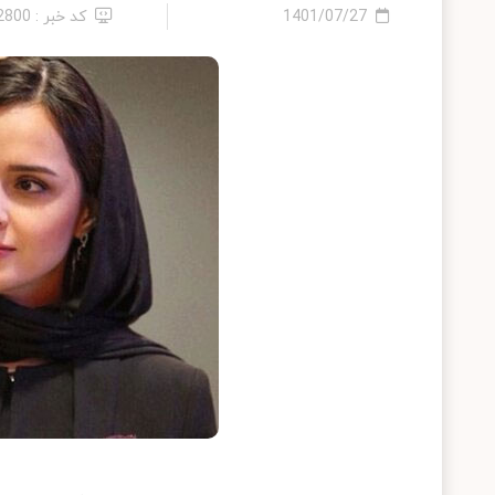
1401/07/27
کد خبر : 12800