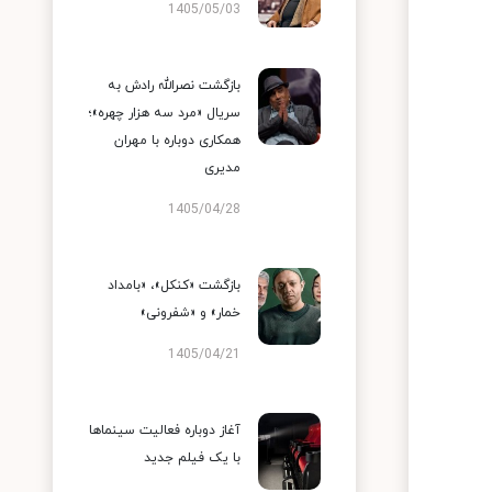
1405/05/03
بازگشت نصرالله رادش به
سریال «مرد سه هزار چهره»؛
همکاری دوباره با مهران
مدیری
1405/04/28
بازگشت «کنکل»، «بامداد
خمار» و «شفرونی»
1405/04/21
آغاز دوباره فعالیت سینماها
با یک فیلم جدید