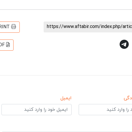
https://www.aftabir.com/index.php/art
RINT
DF
دگی
ایمیل