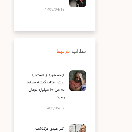
1405/04/19
مطالب
مرتبط
«زنده شور» از «استخر»
پیش افتاد؛ گیشه سینما
به مرز ۶۰ میلیارد تومان
رسید
1405/05/07
اکبر عبدی درگذشت