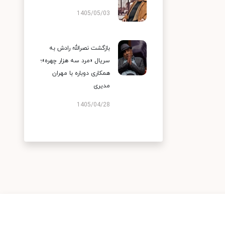
1405/05/03
بازگشت نصرالله رادش به
سریال «مرد سه هزار چهره»؛
همکاری دوباره با مهران
مدیری
1405/04/28