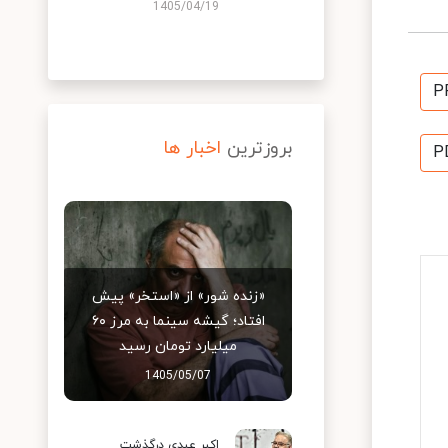
1405/04/19
P
بروزترین
اخبار ها
P
«زنده شور» از «استخر» پیش
افتاد؛ گیشه سینما به مرز ۶۰
میلیارد تومان رسید
1405/05/07
اکبر عبدی درگذشت