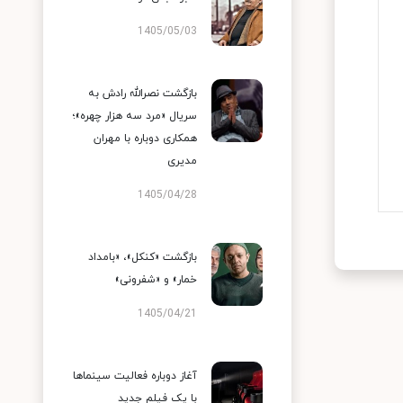
1405/05/03
بازگشت نصرالله رادش به
سریال «مرد سه هزار چهره»؛
همکاری دوباره با مهران
مدیری
1405/04/28
بازگشت «کنکل»، «بامداد
خمار» و «شفرونی»
1405/04/21
آغاز دوباره فعالیت سینماها
با یک فیلم جدید