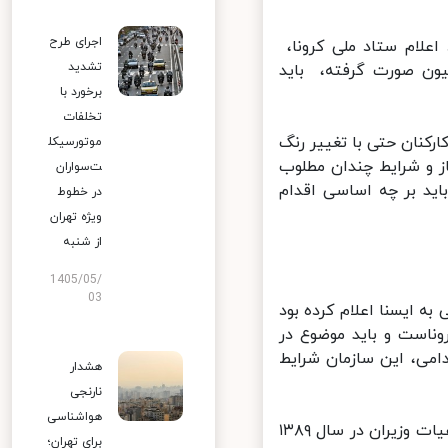
اجرای طرح
ام ستاد ملی کرونا، ‌
تشدید
ن صورت گرفته، ‌ باید
برخورد با
تخلفات
کنان حتی با تغییر رنگ
موتورسیکل
ز و شرایط چندان مطلوب
ت‌سواران
ید بر چه اساسی اقدام
در خطوط
ویژه تهران
از شنبه
1405/05/
03
 ایسنا اعلام کرده بود
ناست و باید موضوع در
می، این سازمان شرایط
هشدار
نارنجی
هواشناسی
سازمان اداری و استخدامی بر این نیز تاکید داشت که به استناد مصوبه هیات وزیران در سال ۱۳۸۹
برای تهران؛