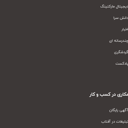
یتال مارکتینگ
نش سرا
ار
رسانه ای
دشگری
دکست
ری در کسب و کار
ی رایگان
یغات در آفتاب