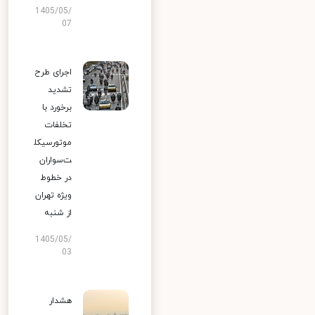
1405/05/
07
اجرای طرح
تشدید
برخورد با
تخلفات
موتورسیکل
ت‌سواران
در خطوط
ویژه تهران
از شنبه
1405/05/
03
هشدار