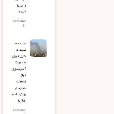
پنج روز
آینده
1405/04/
21
علت دود
غلیظ در
شرق تهران
چه بود؟
آتش‌سوزی
گاراژ
ضایعات
خودرو در
بزرگراه امام
رضا(ع)
1405/04/