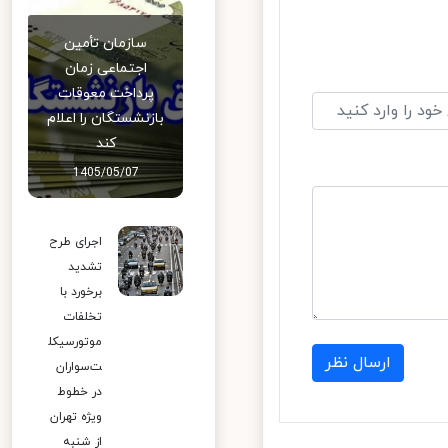
سازمان تأمین
اجتماعی زمان
پرداخت معوقات
بازنشستگان را اعلام
کند
1405/05/07
اجرای طرح
تشدید
برخورد با
تخلفات
موتورسیکل
ارسال نظر
ت‌سواران
در خطوط
ویژه تهران
از شنبه