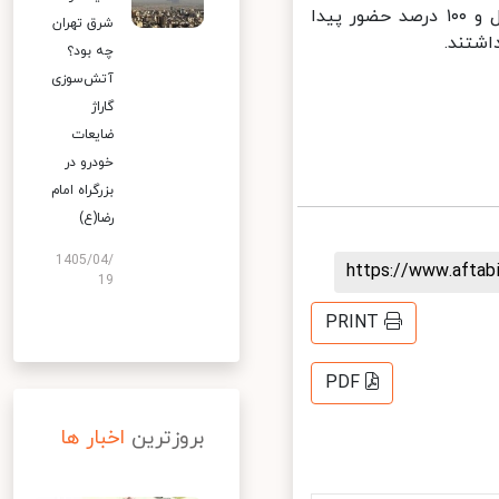
در مناطق زرد نیز کارکنان دستگاه های با خدمات ضروری باید به طور کامل و ۱۰۰ درصد حضور پیدا
شرق تهران
شتند.
چه بود؟
آتش‌سوزی
گاراژ
ضایعات
خودرو در
بزرگراه امام
رضا(ع)
1405/04/
https://www.afta
19
PRINT
PDF
بروزترین
اخبار ها