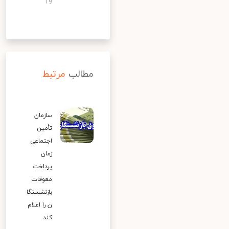
19
مطالب
مرتبط
سازمان
تأمین
اجتماعی
زمان
پرداخت
معوقات
بازنشستگا
ن را اعلام
کند