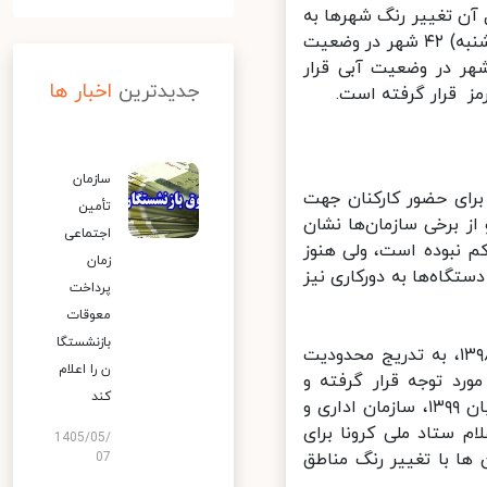
آن تغییر رنگ شهرها به
نارنجی و قرمز به سرعت رو به افزایش است؛ به طوری‌که تا روز گذشته(سه شنبه) ۴۲ شهر در وضعیت
هر در وضعیت نارنجی، ۲۳۰ شهر در وضعیت زرد و تنها ۳۴ شهر در وضعیت آبی قرار
جدیدترین
اخبار ها
ز قرار گرفته است.
سازمان
ای حضور کارکنان جهت
تأمین
برخی سازمان‌ها نشان
اجتماعی
 نبوده است، ولی هنوز
زمان
گاه‌ها به دورکاری نیز
پرداخت
معوقات
بازنشستگا
در همین رابطه باید یادآور شد که از ابتدای شیوع کرونا در پایان سال ۱۳۹۸، به تدریج محدودیت
ن را اعلام
رد توجه قرار گرفته و
کند
دستگاه‌هایی که امکان دورکاری داشتند از آن استفاده کردند تا اینکه در آبان ۱۳۹۹، سازمان اداری و
 ستاد ملی کرونا برای
1405/05/
ها با تغییر رنگ مناطق
07