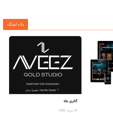
بک لینک
گالری طلا
07 مرداد 1405