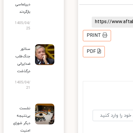
دیپلماسی
بازگردند
https://www.aft
1405/04/
25
PRINT
سناتور
PDF
جنگ‌طلب
ضدایرانی
درگذشت
1405/04/
21
نشست
بی‌نتیجه
دیگر شورای
امنیت