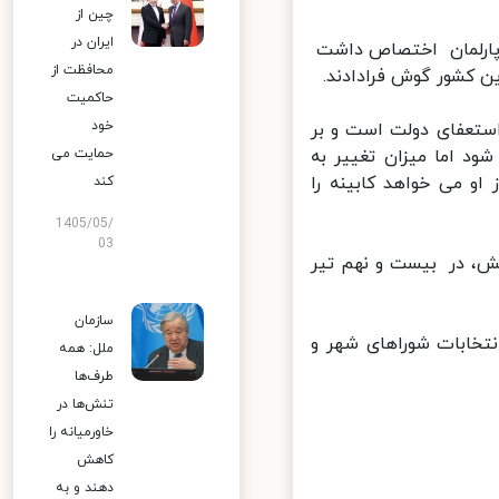
چین از
ایران در
ه پارلمان سوریه به ادای سوگند نیمی از ۱۵۰ عضو پارلمان اختصاص داشت
محافظت از
 کشور گوش فرادادند.
حاکمیت
خود
ستعفای دولت است و بر
اما میزان تغییر به
حمایت می
 می خواهد کابینه را
کند
1405/05/
03
یه پس از آغاز بحران این کشور در ۱۰ سال پیش، در بیست و نهم تیر
سازمان
 انتخابات شوراهای شهر و
ملل: همه
طرف‌ها
تنش‌ها در
خاورمیانه را
کاهش
دهند و به