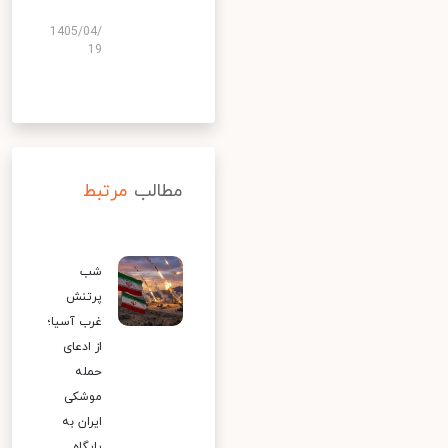
1405/04/
19
مطالب
مرتبط
شب
پرتنش
غرب آسیا؛
از ادعای
حمله
موشکی
ایران به
پایگاه