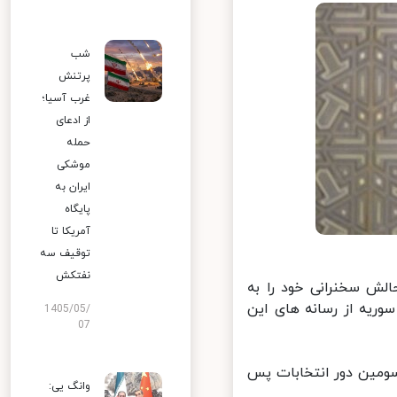
شب
پرتنش
غرب آسیا؛
از ادعای
حمله
موشکی
ایران به
پایگاه
آمریکا تا
توقیف سه
نفتکش
ش سخنرانی خود را به
یه از رسانه های این
1405/05/
07
ومین دور انتخابات پس
وانگ یی: