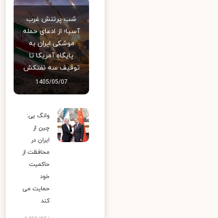
شب پرتنش غرب
آسیا؛ از ادعای حمله
موشکی ایران به
پایگاه آمریکا تا
توقیف سه نفتکش
1405/05/07
وانگ یی:
چین از
ایران در
محافظت از
حاکمیت
خود
حمایت می
کند