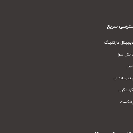
رسی سریع
یتال مارکتینگ
نش سرا
ار
رسانه ای
دشگری
دکست