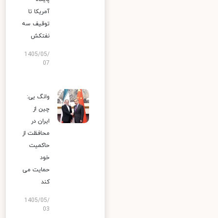
آمریکا تا
توقیف سه
نفتکش
1405/05/
07
وانگ یی:
چین از
ایران در
محافظت از
حاکمیت
خود
حمایت می
کند
1405/05/
03