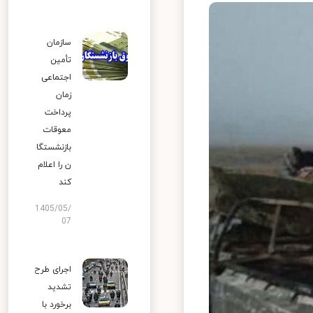
سازمان
تأمین
اجتماعی
زمان
پرداخت
معوقات
بازنشستگا
ن را اعلام
کند
1405/05/
07
اجرای طرح
تشدید
برخورد با