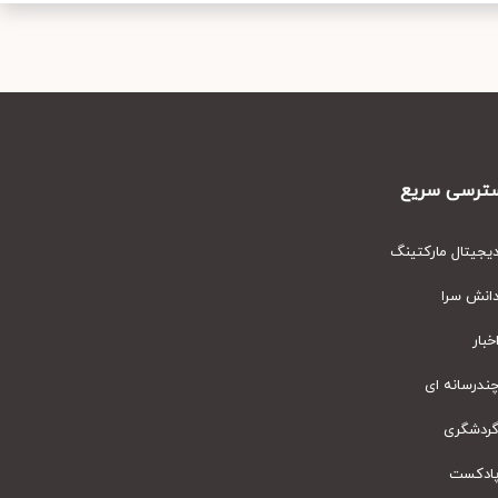
رسی سریع
یتال مارکتینگ
نش سرا
ار
رسانه ای
دشگری
دکست