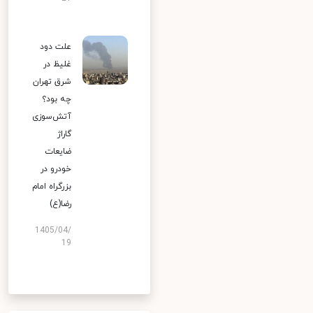
علت دود
غلیظ در
شرق تهران
چه بود؟
آتش‌سوزی
گاراژ
ضایعات
خودرو در
بزرگراه امام
رضا(ع)
1405/04/
19