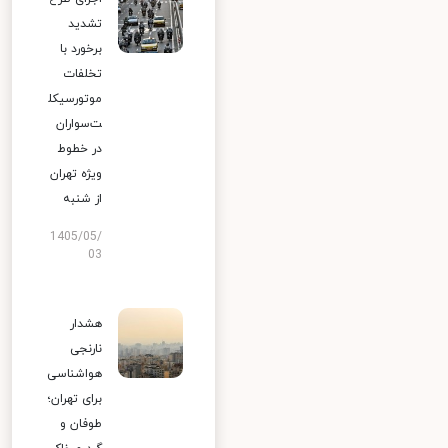
تشدید
برخورد با
تخلفات
موتورسیکل
ت‌سواران
در خطوط
ویژه تهران
از شنبه
1405/05/
03
هشدار
نارنجی
هواشناسی
برای تهران؛
طوفان و