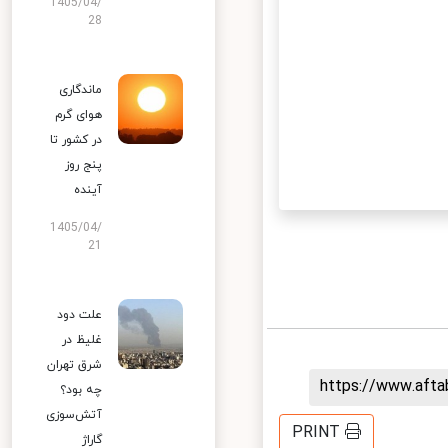
1405/04/
28
ماندگاری
هوای گرم
در کشور تا
پنج روز
آینده
1405/04/
21
علت دود
غلیظ در
شرق تهران
https://www.aft
چه بود؟
آتش‌سوزی
PRINT
گاراژ