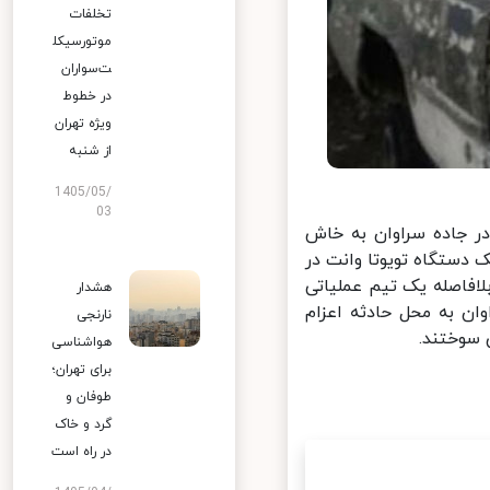
تخلفات
موتورسیکل
ت‌سواران
در خطوط
ویژه تهران
از شنبه
1405/05/
03
ر جاده سراوان به خاش
رس با یک دستگاه تویوتا وانت در
 که بلافاصله یک تیم عملیاتی
هشدار
ن به محل حادثه اعزام
نارنجی
هواشناسی
برای تهران؛
طوفان و
گرد و خاک
در راه است