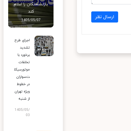
بازنشستگان را اعلام
کند
ارسال نظر
1405/05/07
اجرای طرح
تشدید
برخورد با
تخلفات
موتورسیکل
ت‌سواران
در خطوط
ویژه تهران
از شنبه
1405/05/
03