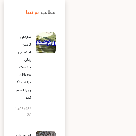
مطالب
مرتبط
سازمان
تأمین
اجتماعی
زمان
پرداخت
معوقات
بازنشستگا
ن را اعلام
کند
1405/05/
07
اجرای طرح