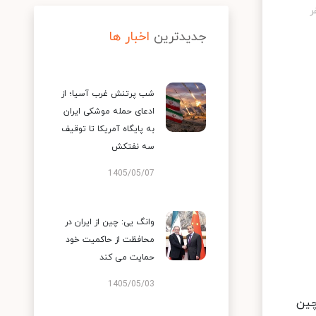
جدیدترین
اخبار ها
شب پرتنش غرب آسیا؛ از
ادعای حمله موشکی ایران
به پایگاه آمریکا تا توقیف
سه نفتکش
1405/05/07
وانگ یی: چین از ایران در
محافظت از حاکمیت خود
حمایت می کند
1405/05/03
افق 25 ساله ایران و چین