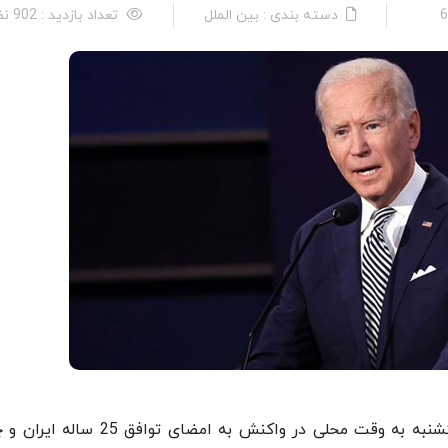
دسته بندی : بین الملل
تعداد بازدید : 902 نفر
فارس: «جو بایدن» رئیس جمهوری آمریکا شامگاه یکشنبه به وقت محلی در واکنش به امضای تو