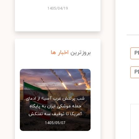
1405/04/19
بروزترین
اخبار ها
P
P
شب پرتنش غرب آسیا؛ از ادعای
حمله موشکی ایران به پایگاه
آمریکا تا توقیف سه نفتکش
1405/05/07