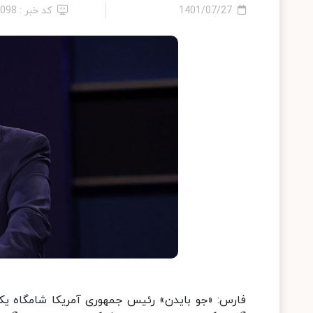
1401/07/27
کد خبر : 6098