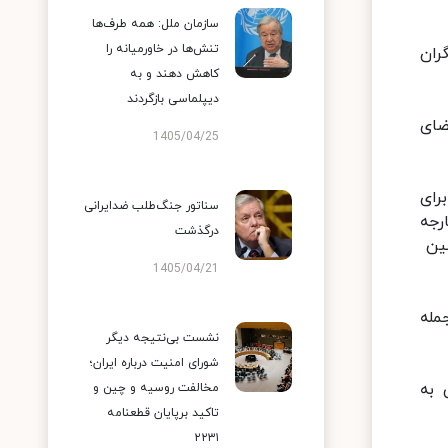
سازمان ملل: همه طرف‌ها
تنش‌ها در خاورمیانه را
ران
کاهش دهند و به
دیپلماسی بازگردند
هران به امضای
1405/04/25
برای
سناتور جنگ‌طلب ضدایرانی
زیر امور خارجه
درگذشت
بین
1405/04/21
مله
نشست بی‌نتیجه دیگر
شورای امنیت درباره ایران؛
 به
مخالفت روسیه و چین و
تاکید برپایان قطعنامه
۲۲۳۱