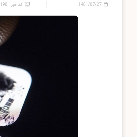
1401/07/27
کد خبر : 6190