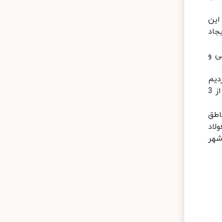
 این
جاد
ی و
دیم
که می توانیم تهدیدها را به فرصت تبدیل کنیم. در طرح توسعه فولاد بناب که کارهای اولیه آن شروع شده، برای بیش از 3
 مناطق
لاد
شهر