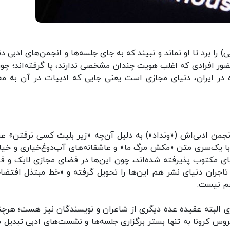
ی) را برد تا او نماند و نبیند که به جای جلسه‌ها و انجمن‌های ادبی‌ د
حضور افرادی که اغلب هویت چندان مشخصی ندارند، پا گرفته‌اند؛ چون
 در ایران، دنیای مجازی‌ است یعنی جایی که ادبیات در آن به مع
ن انجمن ادبی‌اش («ونداد») به دلیل آن‌چه «زیر بلیت کسی نرفتن» عن
 با یک‌سری متن «مکش مرگ ما» و عاشقانه‌های آب‌دوغ‌خیاری و خیاب
ی مکتوب پذیرفته شده‌اند، چون این‌ها در فضای مجازی لایک و فال
 تاجران دنیای نشر هم این‌ها را تحویل گرفته و «خط مبتذل افتضا
 هم نیست.
ی البته عقیده عده دیگری از شاعران و نویسندگان نیز هست؛ هرچند
وس کرونا به تنها بستر برگزاری جلسه‌ها و نشست‌های ادبی تبدیل 