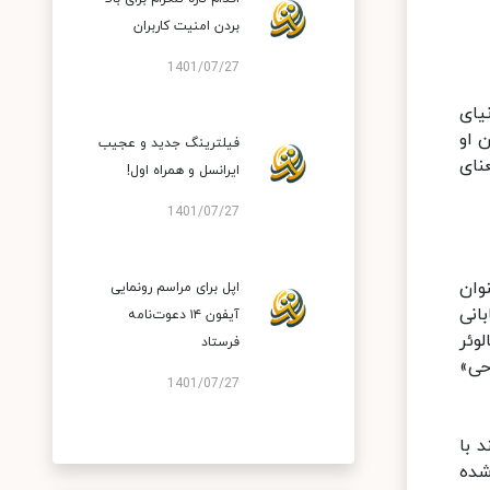
بردن امنیت کاربران
1401/07/27
نیای
 او
فیلترینگ جدید و عجیب
نای
ایرانسل و همراه اول!
1401/07/27
وان
اپل برای مراسم رونمایی
انی
آیفون ۱۴ دعوت‌نامه
وئر
فرستاد
حی»
1401/07/27
 با
شده