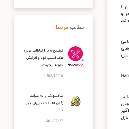
 را
ر و
ند،
مطالب
مرتبط
اعی
های
توضیح وزیر ارتباطات درباره
انش
هک اسنپ‌ فود و افزایش
تعرفه اینترنت
حه‌های ادبی هم در کلاب‌هاوس قابل توجه است؛ مثلا صفحه‌ای مربوط به هری‌پاتر (Harry
1402/10/10
 در
سامسونگ از به سرقت
ودن
رفتن اطلاعات کاربران خبر
گیر
داد
ازل
1401/07/27