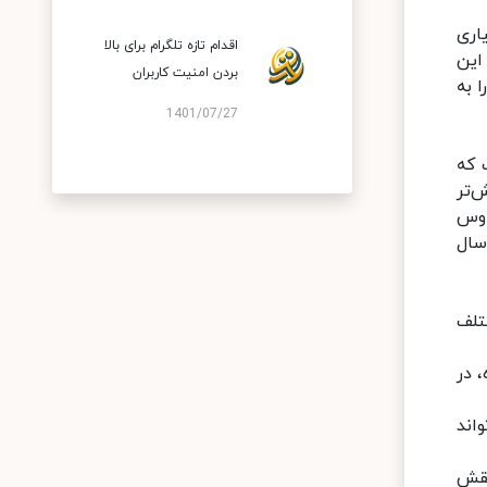
اری
اقدام تازه تلگرام برای بالا
این
بردن امنیت کاربران
 به
1401/07/27
 که
‌تر
اوس
 برگزاری جلسه‌ها، یا آن‌که خاموشی!ایجاد 5 هزار شغل جدید درسال جاری/ 1400، سال
‌های مختلف
 در
اند
نقش