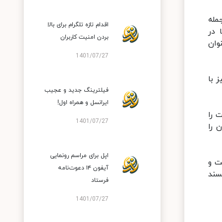
مله
اقدام تازه تلگرام برای بالا
 در
بردن امنیت کاربران
وان
1401/07/27
گر نیز با
فیلترینگ جدید و عجیب
ایرانسل و همراه اول!
 را
1401/07/27
 را
اپل برای مراسم رونمایی
ت و
آیفون ۱۴ دعوت‌نامه
سند
فرستاد
1401/07/27