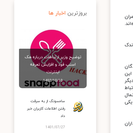
بروزترین
اخبار ها
ران
ند.
ندک
توضیح وزیر ارتباطات درباره هک
اسنپ‌ فود و افزایش تعرفه
گان
اینترنت
 این
یگر
1402/10/10
باط
مال
یکی
سامسونگ از به سرقت
رفتن اطلاعات کاربران خبر
داد
ران
1401/07/27