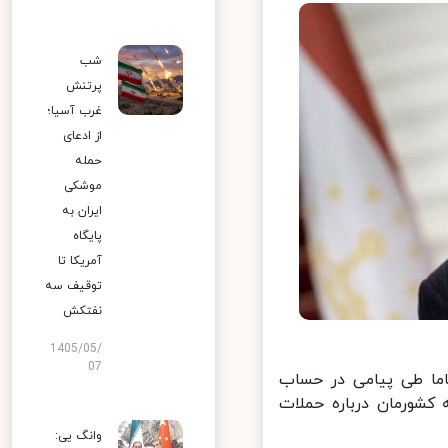
شب
پرتنش
غرب آسیا؛
از ادعای
حمله
موشکی
ایران به
پایگاه
آمریکا تا
توقیف سه
نفتکش
1405/05/
07
اما طی پیامی در حساب
کشورمان درباره حملات
وانگ یی: