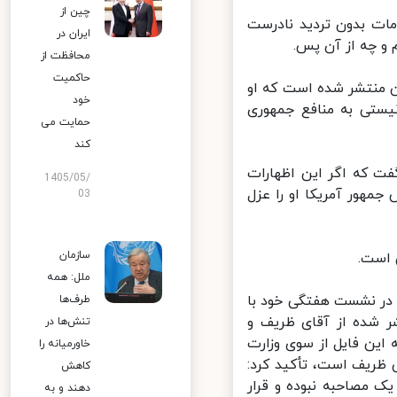
چین از
ات بدون تردید نادرست
ایران در
و چه از آن پس.
محافظت از
حاکمیت
 منتشر شده است که او
خود
ستی به منافع جمهوری
حمایت می
کند
ت که اگر این اظهارات
1405/05/
هور آمریکا او را عزل
03
سازمان
 است.
ملل: همه
در نشست هفتگی خود با
طرف‌ها
ر شده از آقای ظریف و
تنش‌ها در
این فایل از سوی وزارت
خاورمیانه را
ظریف است، تأکید کرد:
کاهش
ک مصاحبه نبوده و قرار
دهند و به