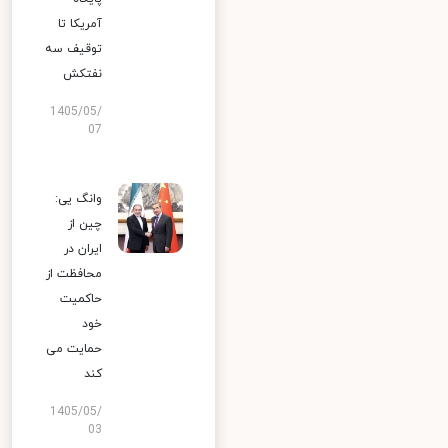
آمریکا تا
توقیف سه
نفتکش
1405/05/
07
وانگ یی:
چین از
ایران در
محافظت از
حاکمیت
خود
حمایت می
کند
1405/05/
03