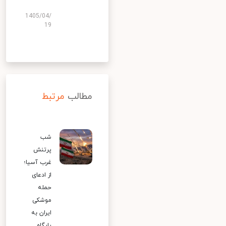
1405/04/
19
مطالب
مرتبط
شب
پرتنش
غرب آسیا؛
از ادعای
حمله
موشکی
ایران به
پایگاه