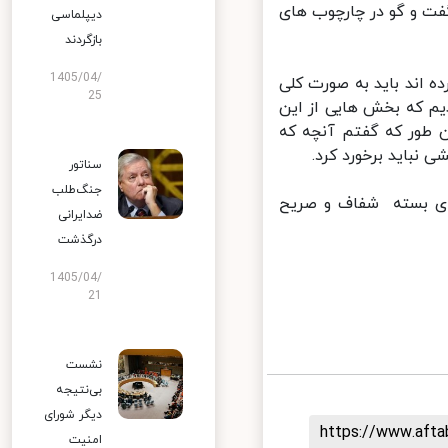
ت و گو در چارچوب های
دیپلماسی
بازگردند
1405/04/
اند باید به صورت کلی
25
م که بخش هایی از این
طور که گفتم آنچه که
نباید برخورد کرد.
سناتور
جنگ‌طلب
ای بسته شفاف و صریح
ضدایرانی
درگذشت
1405/04/
21
نشست
بی‌نتیجه
دیگر شورای
https://www.aft
امنیت