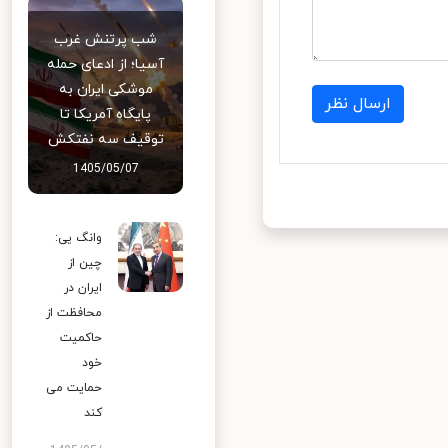
شب پرتنش غرب
آسیا؛ از ادعای حمله
موشکی ایران به
ارسال نظر
پایگاه آمریکا تا
توقیف سه نفتکش
1405/05/07
وانگ یی:
چین از
ایران در
محافظت از
حاکمیت
خود
حمایت می
کند