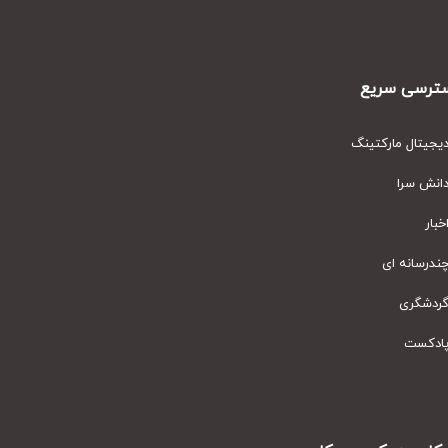
رسی سریع
یتال مارکتینگ
نش سرا
ار
رسانه ای
دشگری
دکست