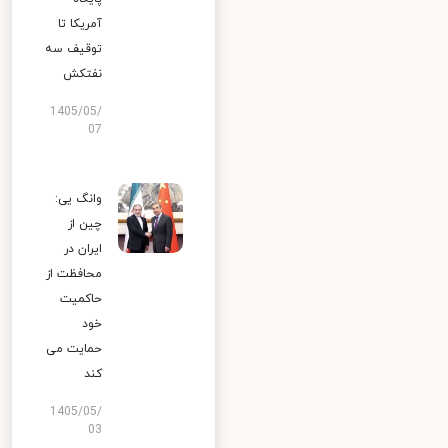
آمریکا تا
توقیف سه
نفتکش
1405/05/
07
وانگ یی:
چین از
ایران در
محافظت از
حاکمیت
خود
حمایت می
کند
1405/05/
03