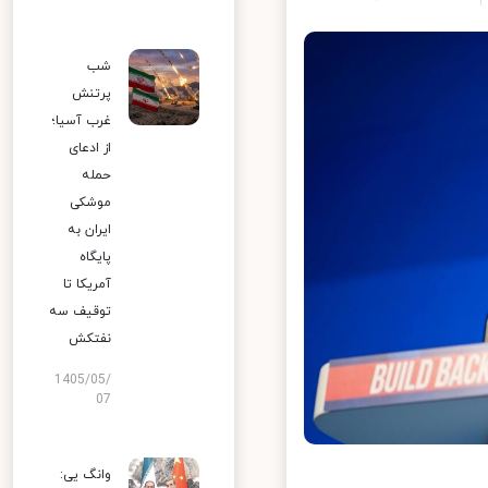
شب
پرتنش
غرب آسیا؛
از ادعای
حمله
موشکی
ایران به
پایگاه
آمریکا تا
توقیف سه
نفتکش
1405/05/
07
وانگ یی: