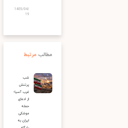
1405/04/
19
مطالب
مرتبط
شب
پرتنش
غرب آسیا؛
از ادعای
حمله
موشکی
ایران به
پایگاه