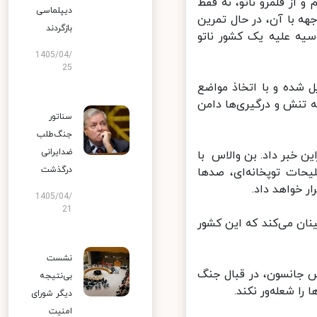
 از قلمرو ناتو، نه فقط
دیپلماسی
 با آن، در حال تمرین
بازگردند
یه علیه یک کشور ناتو
1405/04/
25
 شده و با اتخاذ مواضع
نش‌ و درگیری‌ها دامن
سناتور
جنگ‌طلب
ضدایرانی
خبر داد. بن والاس با
درگذشت
حات توپخانه‌ای، صدها
 خواهد داد.
1405/04/
21
ن می‌کند که این کشور
نشست
جانسون، در قبال جنگ
بی‌نتیجه
ا شعله‌ور نکند.
دیگر شورای
امنیت