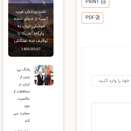
PRINT
شب پرتنش غرب
PDF
آسیا؛ از ادعای حمله
موشکی ایران به
پایگاه آمریکا تا
توقیف سه نفتکش
1405/05/07
وانگ یی:
چین از
ایران در
محافظت از
حاکمیت
خود
حمایت می
کند