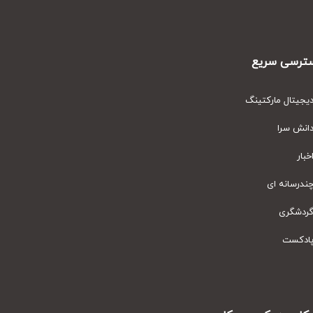
رسی سریع
یتال مارکتینگ
نش سرا
ار
رسانه ای
دشگری
دکست