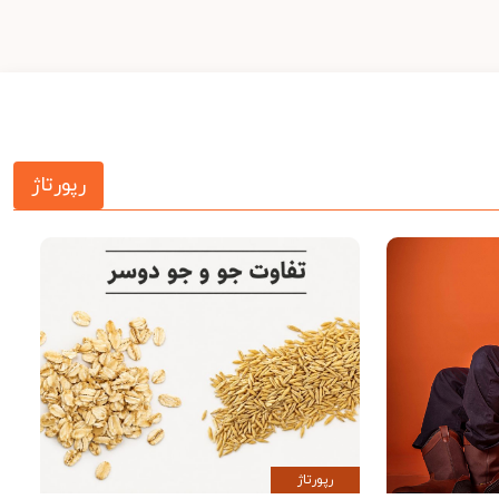
رپورتاژ
رپورتاژ