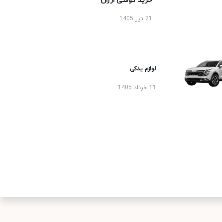
خرید گوشی ارزان
21 تیر 1405
لوازم یدکی
11 خرداد 1405