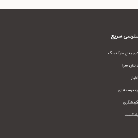
رسی سریع
یتال مارکتینگ
نش سرا
ار
رسانه ای
دشگری
دکست