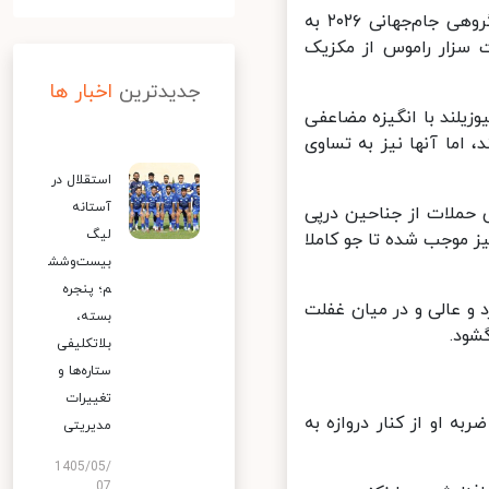
تیم ملی فوتبال ایران از ساعت ۴:۳۰ دقیقه بامداد در دور نخست مرحله گروهی جام‌جهانی ۲۰۲۶ به
سزار راموس از مکزیک
جدیدترین
اخبار ها
زیلند با انگیزه مضاعفی
ما آنها نیز به تساوی
استقلال در
آستانه
 حملات از جناحین درپی
لیگ
 موجب شده تا جو کاملا
بیست‌وشش
م؛ پنجره
و عالی و در میان غفلت
بسته،
ود.
بلاتکلیفی
ستاره‌ها و
تغییرات
ربه او از کنار دروازه به
مدیریتی
1405/05/
07