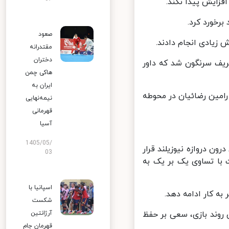
صعود
 زیادی انجام دادند.
مقتدرانه
دختران
 حریف سرنگون شد که داور
هاکی چمن
ایران به
ا رامین رضائیان در محوطه
نیمه‌نهایی
قهرمانی
آسیا
1405/05/
 دروازه نیوزیلند قرار
03
با تساوی یک بر یک به
اسپانیا با
 کار ادامه دهد.
شکست
 روند بازی، سعی بر حفظ
آرژانتین
قهرمان جام