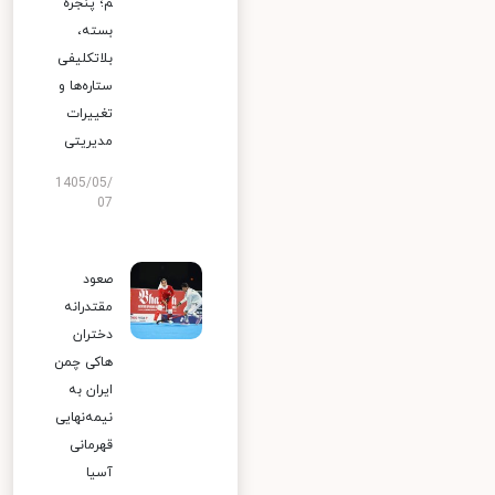
م؛ پنجره
بسته،
بلاتکلیفی
ستاره‌ها و
تغییرات
مدیریتی
1405/05/
07
صعود
مقتدرانه
دختران
هاکی چمن
ایران به
نیمه‌نهایی
قهرمانی
آسیا