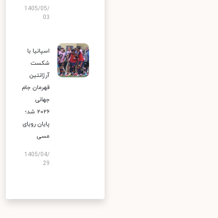
1405/05/
03
اسپانیا با
شکست
آرژانتین
قهرمان جام
جهانی
۲۰۲۶ شد؛
پایان رویای
مسی
1405/04/
29