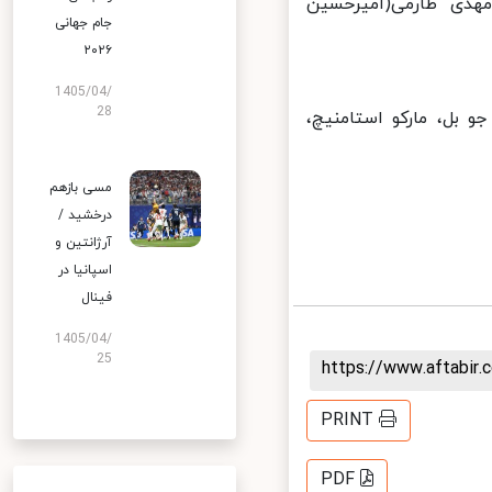
دی طارمی(امیرحسین
جام جهانی
۲۰۲۶
1405/04/
28
 بل، مارکو استامنیچ،
مسی بازهم
درخشید /
آرژانتین و
اسپانیا در
فینال
1405/04/
25
https://www.aftabi
PRINT
PDF