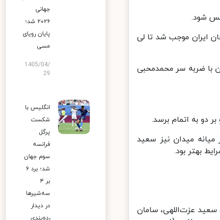
جهانی
۲۰۲۶ شد؛
پایان رویای
ن ایران موجب شد تا لی
مسی
1405/04/
یان با ضربه سر محمدمحبی
29
انگلیس با
دو به اتمام برسد.
شکست
پرگل
یانه میدان نیز سعید
فرانسه
 بهتر بود.
سوم جهان
شد؛ برد ۶
بر ۴
سه‌شیرها
در دیدار
سعید عزت‌اللهی، سامان
رده‌بندی