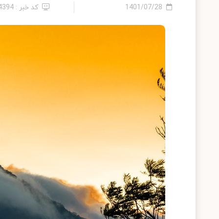
1401/07/28
کد خبر : 24394