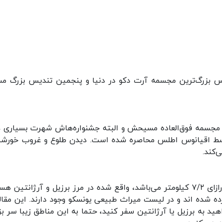
س بزرگ‌ترین مجسمه آرت دکو در دنیا و پنجمین تندیس بزرگ م
 مجسمه فوق‌العاده مسیحش و البته جشنواره‌هاش شهرت بسیاری دا
وسط اقیانوس اطلس محاصره شده است. دیدن طلوع و غروب خورشی
‌کند.
آبشارهای ایگواسو که دارای ۲۵۷ آبشار در راهی به درازای ۷/۲ کیلومتر می‌باشد، واقع شده در مرز برزیل و آرژانتین
ه شده اند و در لیست میراث طبیعی یونسکو وجود دارند. این مقاله
د به برزیل یا آرژانتین سفر کنید، حتما به این مناطق زیبا سر بزن