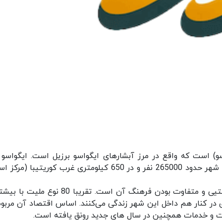
و) است که واقع در مرز آبشارهای ایگواسو برزیل است. ایگواسو 
شهرهای بزرگ استان پارانا محسوب می‌شود. جمعیت شهر حدود 265000 نفر و در 650 کیلومتری غرب کوریتیبا 
از اصلی ترین خوصوصیات شهر ایگواسو جاذبه توریستیی و متفاوت بودن فرهنگ آن است. تقریبا 80 
‌ای در کنار هم داخل این شهر زندگی می‌کنند. اساس اقتصاد آن مربوط
ت و خدمات همچنین در سال های جدید رونق یافته است.