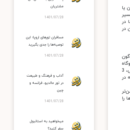
مشتریان
 یا
سیر
1401/07/28
 در
80% آن در آرژانتین و 20 درصد آن در
مسافران تورهای اروپا؛ این
توصیه‌ها را جدی بگیرید
ناگون
1401/07/28
وگاه
شیطان به شکل یو انگلیسی (U) است؛ ۸۲ متر بلندی، ۱۵۰ متر پهنا و ۷۰۰ متر درازا دارد. در هرسال به خاطر فرسایش آبی، 3
آداب و فرهنگ و طبیعت
 در
در تور مالدیو، فرانسه و
چین
ن‌تر
ن جذابیت‌ها را
1401/07/28
میخواهید به استانبول
سفر کنید؟