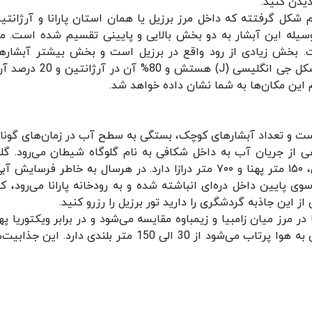
دیدن کنید.
 شکل گرفتته که داخل مرز برزیل یا همان استان پارانا و آرژانتین
سیله این آبشار به دو بخش بالایی و پایینی تقسیم شده است. م
است. بخش زیادی از رود واقع در برزیل است و بخش بیشتر آبشارها
آرژانتین واقع شده است. در حقیقت این آبشار به شکل جی انگلیسی (J) هستش و 
م این مکان‌ها به شما نشان داده خواهد شد.
دام از آبشارها چیزی حدود ۶۰ تا ۸۲ متر است و تعداد آبشارهای کوچک، بستگی به سطح آب در زمان‌های گو
ار است. حدوداً نصفی از جریان آب به داخل شکافی به نام گلوگاه شیطان می‌رود. گل
وی پایین داخل دره‌ای انباشته شده و به رودخانه پارانا می‌رود، که
 این جاذبه گردشگری را دارید تور برزیل را رزرو کنید.
در مرز میان زامبیا و زیمباوه مقایسه می‌شود و در برابر ویکتوریا په
هستند. مه و ذرات آبی که از میان گلوگاه شیطان آن به هوا پرتاب می‌شود از 30 الی 150 متر بلندی دارد. ای