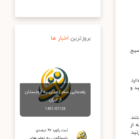
بروزترین
اخبار ها
سیح
رد.
د و
راهنمایی سفر زمینی به ارمنستان
از ایران
1401/07/28
 هستند.
 از
ثبت رکورد ۹۷ درصدی
ید.
پاسخگویی به تماس‌های