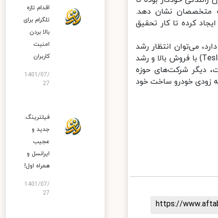
اقدام تازه
ه متخصصان نشان دهد.
تلگرام برای
اد کرده تا کار تحقیق
بالا بردن
امنیت
، می‌توان انتظار رشد
کاربران
سریع این شرکت در صنعت خودرو را داشته باشیم. حالا که شرکت «تسلا» (Tesla) با فروش بالا و رشد
 دیگر شرکت‌های حوزه
1401/07/
ه زودی خودرو ساخت خود
27
فیلترینگ
جدید و
عجیب
ایرانسل و
همراه اول!
1401/07/
27
https://www.aft