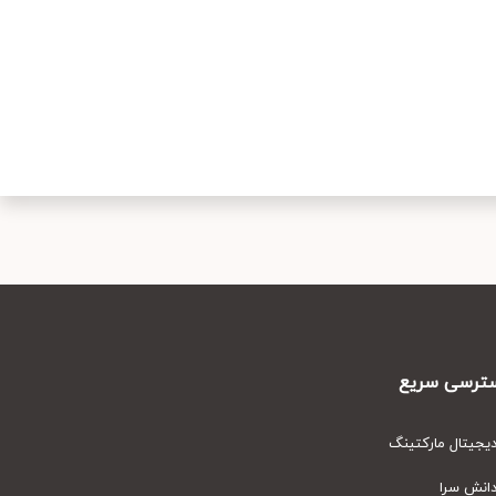
رسی سریع
یتال مارکتینگ
نش سرا