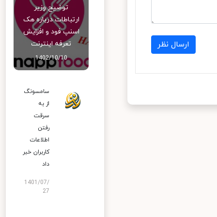
توضیح وزیر
ارتباطات درباره هک
اسنپ‌ فود و افزایش
ارسال نظر
تعرفه اینترنت
1402/10/10
سامسونگ
از به
سرقت
رفتن
اطلاعات
کاربران خبر
داد
1401/07/
27