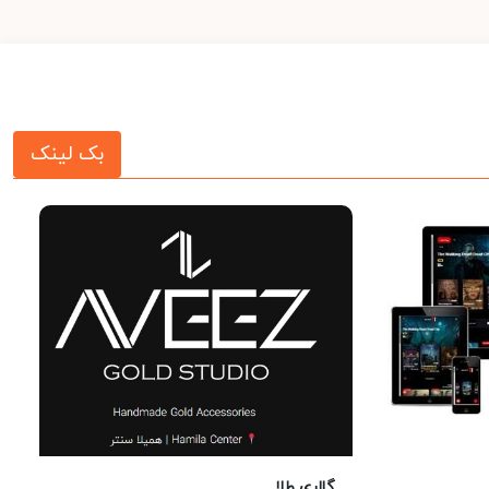
بک لینک
گالری طلا