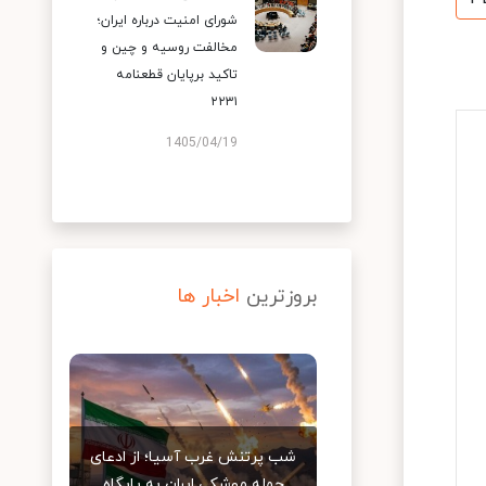
شورای امنیت درباره ایران؛
مخالفت روسیه و چین و
تاکید برپایان قطعنامه
۲۲۳۱
1405/04/19
بروزترین
اخبار ها
شب پرتنش غرب آسیا؛ از ادعای
حمله موشکی ایران به پایگاه