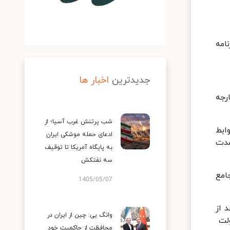
امه
جدیدترین
اخبار ها
رجه
شب پرتنش غرب آسیا؛ از
 به روابط
ادعای حمله موشکی ایران
ندمدت
به پایگاه آمریکا تا توقیف
سه نفتکش
امع
1405/05/07
عد از
وانگ یی: چین از ایران در
ولت
محافظت از حاکمیت خود