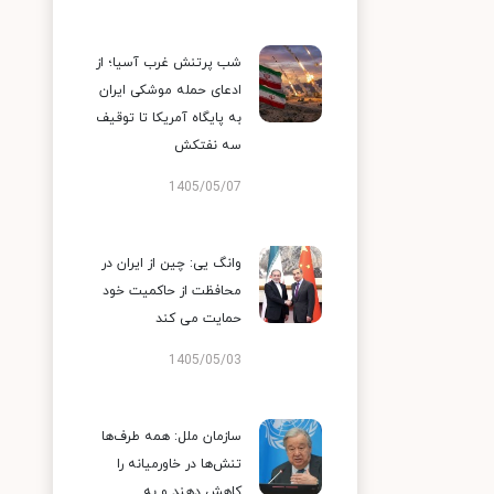
شب پرتنش غرب آسیا؛ از
ادعای حمله موشکی ایران
به پایگاه آمریکا تا توقیف
سه نفتکش
1405/05/07
وانگ یی: چین از ایران در
محافظت از حاکمیت خود
حمایت می کند
1405/05/03
سازمان ملل: همه طرف‌ها
تنش‌ها در خاورمیانه را
کاهش دهند و به