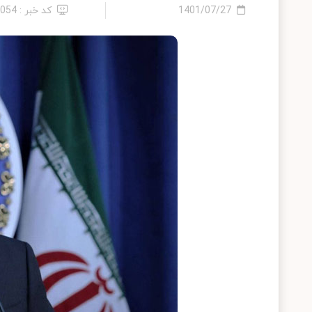
1401/07/27
کد خبر : 6054