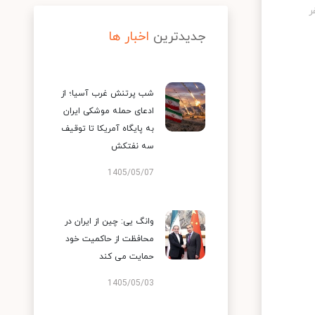
جدیدترین
اخبار ها
شب پرتنش غرب آسیا؛ از
ادعای حمله موشکی ایران
به پایگاه آمریکا تا توقیف
سه نفتکش
1405/05/07
وانگ یی: چین از ایران در
محافظت از حاکمیت خود
حمایت می کند
1405/05/03