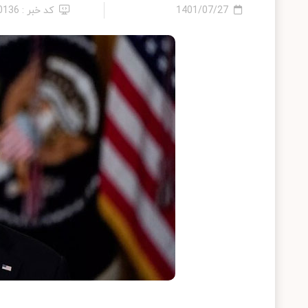
1401/07/27
کد خبر : 10136