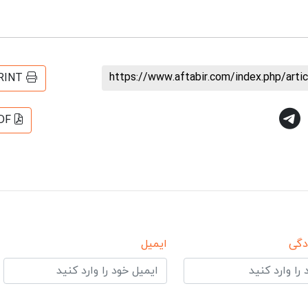
https://www.aftabir.com/index.php/art
RINT
DF
دگی
ایمیل