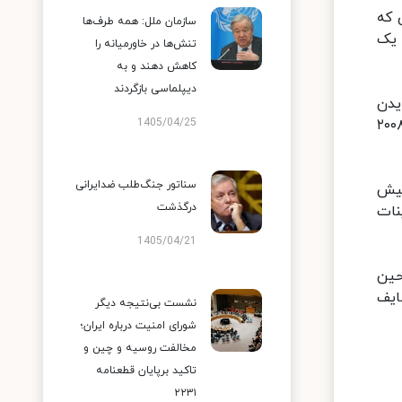
 که
سازمان ملل: همه طرف‌ها
 یک
تنش‌ها در خاورمیانه را
کاهش دهند و به
دیپلماسی بازگردند
تری از روده بایدن
نه‌ای که برای بررسی بافت‌شناسی برداشته شده، به‌عنوان آدنوم لوله‌ای شکل، مشابه پولیپی که در سال ۲۰۰۸
1405/04/25
سناتور جنگ‌طلب ضدایرانی
پیش
درگذشت
نات
1405/04/21
حین
ایف
نشست بی‌نتیجه دیگر
شورای امنیت درباره ایران؛
مخالفت روسیه و چین و
تاکید برپایان قطعنامه
۲۲۳۱