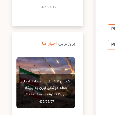
1405/04/19
P
بروزترین
اخبار ها
P
شب پرتنش غرب آسیا؛ از ادعای
حمله موشکی ایران به پایگاه
آمریکا تا توقیف سه نفتکش
1405/05/07