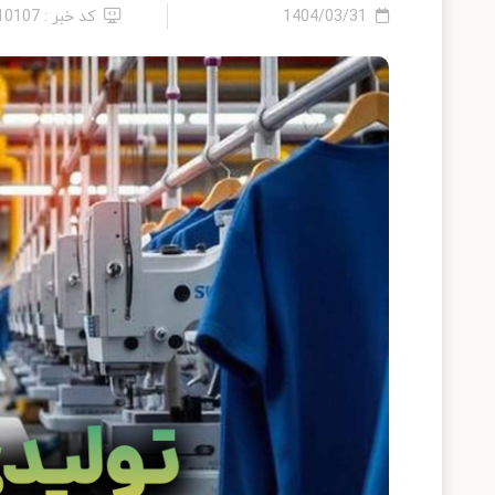
1404/03/31
کد خبر : 2410107