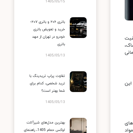
1405/05/15
باتری ۲۰۶ و باتری ۲۰۷؛
خرید و تعویض باتری
خودرو در تهران از مهد
قیت
باتری
اک،
انی
1405/05/13
تفاوت پراپ تریدینگ با
این
ترید شخصی، کدام برای
شما بهتر است؟
1405/05/13
های
بهترین مدل‌های شیرآلات
واد
لوکس حمام 1405، راهنمای