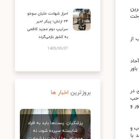
رین
احراز شهادت خلبان سوخو
رون آمد به ما آموخت
۲۴ ارتش؛ پیکر امیر
سرتیپ دوم مجید کاظمی
به کشور بازمی‌گردد
 از
1405/05/07
حاد
اور
 در
بروزترین
اخبار ها
احب
ر و
پزشکیان: پست‌ها باید به افراد
ب و
شایسته سپرده شود، نه
 با
هم‌جناحی‌ها / دولت با شهادت