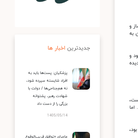
ز و
ان به
جدیدترین
اخبار ها
د و
یده
پزشکیان: پست‌ها باید به
افراد شایسته سپرده شود،
نه هم‌جناحی‌ها / دولت با
شهادت رهبر، پشتوانه
است،
بزرگی را از دست داد
 اما
1405/05/14
ود،
ماجرای «توافق قریب‌الوقوع