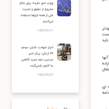
وزارت امور خارجه: برای دفاع
مشروع از حقوق و امنیت
ملی از همه ابزارها استفاده
می‌کنیم
دتر
1405/05/11
یست
اید
احراز شهادت خلبان سوخو
۲۴ ارتش؛ پیکر امیر
نها
سرتیپ دوم مجید کاظمی
اده
به کشور بازمی‌گردد
قال
1405/05/07
 ای
امه