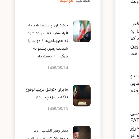
مطالب
مرتبط
ولت
خیر
پزشکیان: پست‌ها باید به
 به
افراد شایسته سپرده شود،
 که
نه هم‌جناحی‌ها / دولت با
وین
شهادت رهبر، پشتوانه
 هم
بزرگی را از دست داد
1405/05/14
ت و
ابق
ماجرای «توافق قریب‌الوقوع
فته
تنگه هرمز» چیست؟
1405/05/13
حتی
ر وضعیت اقتصادی کشور به رسمیت بشناسند؛ سال‌ها با پذیرش کنوانسیون‌های FATF
روز
دفتر رهبر انقلاب: ادعا
 در
درباره واکنش رهبر انقلاب