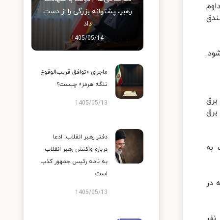
اوم
رهبر، پشتوانه بزرگی را از دست
ندق
داد
1405/05/14
ود.
ماجرای «توافق قریب‌الوقوع
تنگه هرمز» چیست؟
برق
1405/05/13
ه در مصرف برق
دفتر رهبر انقلاب: ادعا
 به
درباره واکنش رهبر انقلاب
به نامه رئیس جمهور کذب
است
انه در
1405/05/13
ار واحد مسکونی روستایی و شهرهای زیر ۲۵ هزار نفر