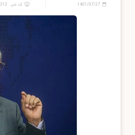
1401/07/27
کد خبر : 7312