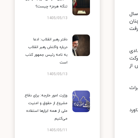
تنگه هرمز» چیست؟
ان وجود داشت. برای همین در ۱۵ خرداد سال
1405/05/13
چنان
رفت
دفتر رهبر انقلاب: ادعا
درباره واکنش رهبر انقلاب
ادی
به نامه رئیس جمهور کذب
و تداوم حرکت
است
 از
1405/05/13
راث
وزارت امور خارجه: برای دفاع
مشروع از حقوق و امنیت
ورد
ملی از همه ابزارها استفاده
می‌کنیم
1405/05/11