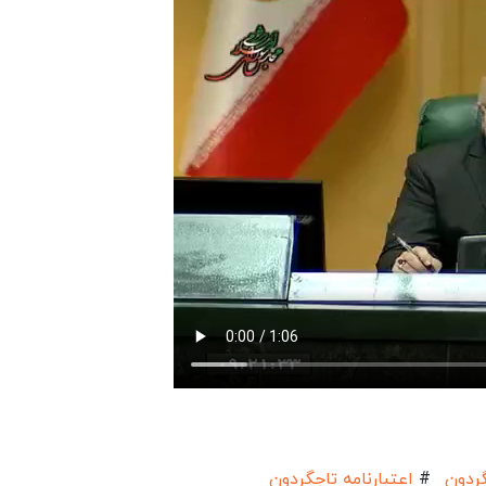
ردون
#
اعتبارنامه تاجگردون