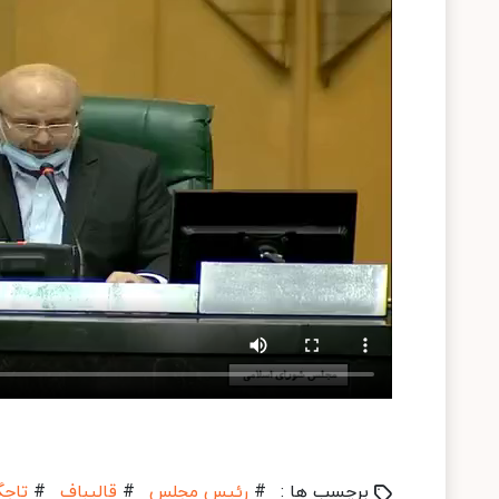
برچسب ها :
#
رئیس مجلس
#
قالیباف
#
تاجگ