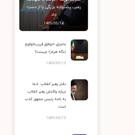
رهبر، پشتوانه بزرگی را از دست
داد
1405/05/14
ماجرای «توافق قریب‌الوقوع
تنگه هرمز» چیست؟
1405/05/13
دفتر رهبر انقلاب: ادعا
درباره واکنش رهبر انقلاب
به نامه رئیس جمهور کذب
است
1405/05/13