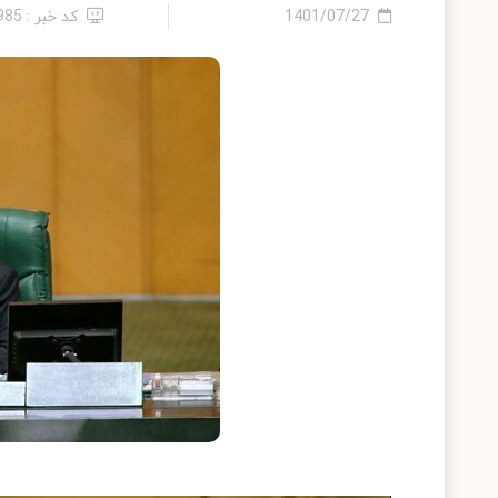
1401/07/27
کد خبر : 985