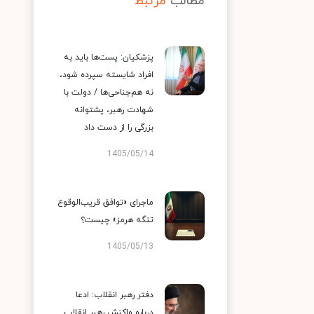
مطالب
مرتبط
پزشکیان: پست‌ها باید به
افراد شایسته سپرده شود،
نه هم‌جناحی‌ها / دولت با
شهادت رهبر، پشتوانه
بزرگی را از دست داد
1405/05/14
ماجرای «توافق قریب‌الوقوع
تنگه هرمز» چیست؟
1405/05/13
دفتر رهبر انقلاب: ادعا
درباره واکنش رهبر انقلاب