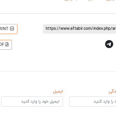
https://www.aftabir.com/index.php/a
RINT
DF
دگی
ایمیل